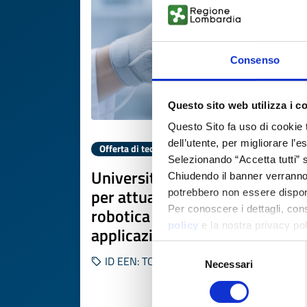
Consenso
Questo sito web utilizza i c
Questo Sito fa uso di cookie 
dell’utente, per migliorare l’
Offerta di tecnologia
Selezionando “Accetta tutti” s
Università turca offre brevetto
Chiudendo il banner verranno u
per attuatori tessili per
potrebbero non essere disponi
Per conoscere i dettagli, con
robotica morbida e
policy
e la nostra privacy po
applicazioni indossabili
Selezione
ID EEN: TOTR20260225002
Necessari
del
consenso