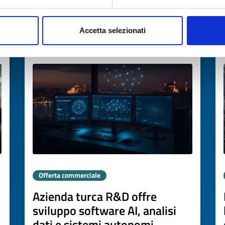
→
SCOPRI DI PIÙ →
Accetta selezionati
Scade il
20 marzo 2027
Offerta commerciale
Azienda turca R&D offre
sviluppo software AI, analisi
dati e sistemi autonomi