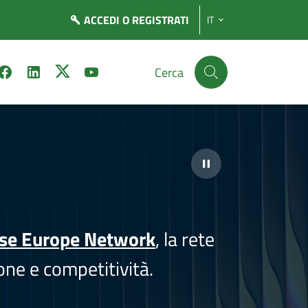
ACCEDI
O REGISTRATI
IT
Cerca
ise Europe Network
, la rete
one e competitività.