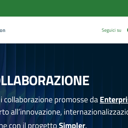
ion
Seguici su
OLLABORAZIONE
i collaborazione promosse da
Enterpr
to all’innovazione, internazionalizzazi
one con il progetto
Simpler
.