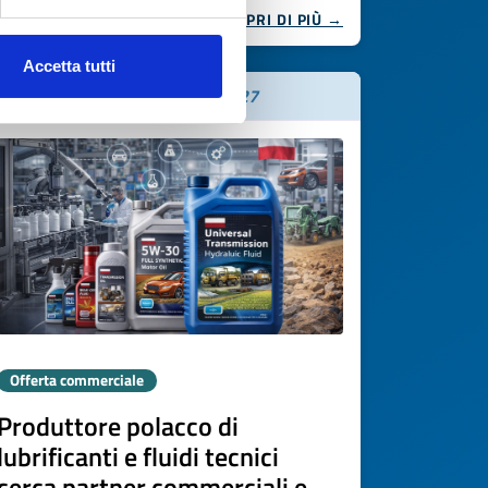
SCOPRI DI PIÙ →
Accetta tutti
Scade il
20 marzo 2027
Offerta commerciale
Produttore polacco di
lubrificanti e fluidi tecnici
cerca partner commerciali e