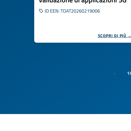
ID EEN: TOAT20260219006
SCOPRI DI PIÙ 
1
«