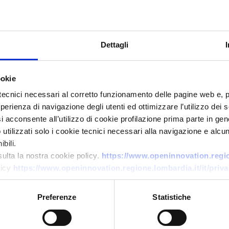
Dettagli
ookie
tecnici necessari al corretto funzionamento delle pagine web e, 
esperienza di navigazione degli utenti ed ottimizzare l’utilizzo dei
Offerta di tecnologia
i acconsente all’utilizzo di cookie profilazione prima parte in gene
PMI tedesca offre hovercraft
tilizzati solo i cookie tecnici necessari alla navigazione e alcun
modulare convertibile (WIG) e
bili.
sulta la nostra cookie policy.
https://www.openinnovation.region
cerca partner tecnici e
licy
https://www.openinnovation.regione.lombardia.it/it/priva
distributori
ID EEN: TODE20251201003
Preferenze
Statistiche