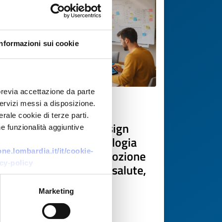
Informazioni sui cookie
previa accettazione da parte
 servizi messi a disposizione.
Offerta di tecnologia
rale cookie di terze parti.
Gruppo svizzero di design
e funzionalità aggiuntive
research offre metodologia
e.lombardia.it/it/cookie-
human-centred per adozione
cy-policy
di nuove tecnologie in salute,
benessere e ambiente
Marketing
ID EEN: TOCH20260226017