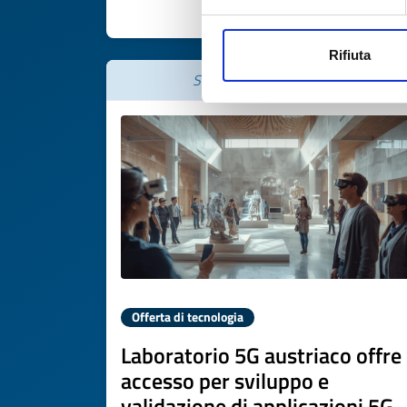
SCOPRI DI PIÙ 
Rifiuta
Scade il
19 marzo 2027
Offerta di tecnologia
Laboratorio 5G austriaco offre
accesso per sviluppo e
validazione di applicazioni 5G