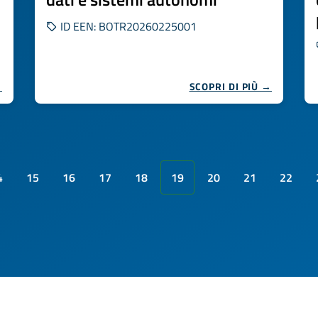
ID EEN: BOTR20260225001
→
SCOPRI DI PIÙ →
4
15
16
17
18
19
20
21
22