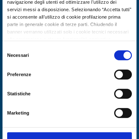
navigazione degli utenti ed ottimizzare l’utilizzo dei
servizi messi a disposizione. Selezionando “Accetta tutti”
si acconsente all’utilizzo di cookie profilazione prima
parte in generale cookie di terze parti. Chiudendo il
banner verranno utilizzati solo i cookie tecnici necessari
Ricerca fornitore
alla navigazione e alcune funzionalità aggiuntive
Azienda bulgara cerca fornitori di
potrebbero non essere disponibili.
Selezione
filamenti polimerici riciclati per
Per conoscere i dettagli, consulta la nostra cookie policy.
Necessari
del
stampa 3D
https://www.openinnovation.regione.lombardia.it/it/co
consenso
okie-policy
e la nostra privacy policy
Preferenze
ID EEN: BRBG20260330023
https://www.openinnovation.regione.lombardia.it/it/pr
ivacy-policy
SCOPRI DI PIÙ →
Statistiche
Marketing
Scade il
12 marzo 2027