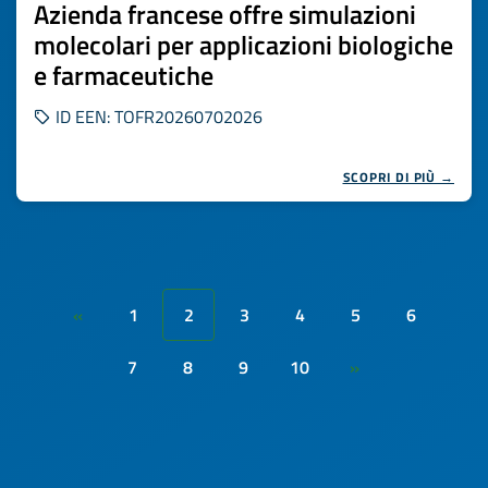
Azienda francese offre simulazioni
molecolari per applicazioni biologiche
e farmaceutiche
ID EEN: TOFR20260702026
SCOPRI DI PIÙ →
1
2
3
4
5
6
«
7
8
9
10
»