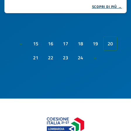
SCOPRI DI PIÙ →
15
16
17
18
19
20
«
21
22
23
24
»