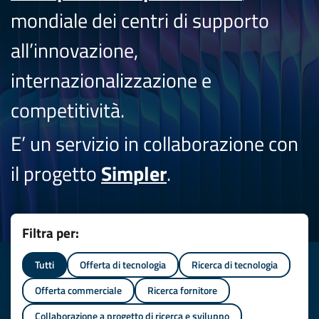
mondiale dei centri di supporto
all’innovazione,
internazionalizzazione e
competitività.
E’ un servizio in collaborazione con
il progetto
Simpler
.
Filtra per:
Tutti
Offerta di tecnologia
Ricerca di tecnologia
Offerta commerciale
Ricerca fornitore
Collaborazione a progetto di ricerca e sviluppo