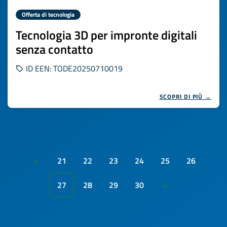
Offerta di tecnologia
Tecnologia 3D per impronte digitali
senza contatto
ID EEN: TODE20250710019
SCOPRI DI PIÙ →
21
22
23
24
25
26
«
27
28
29
30
»