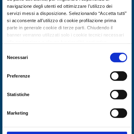
navigazione degli utenti ed ottimizzare l’utilizzo dei
servizi messi a disposizione. Selezionando “Accetta tutti”
si acconsente all’utilizzo di cookie profilazione prima
parte in generale cookie di terze parti. Chiudendo il
banner verranno utilizzati solo i cookie tecnici necessari
alla navigazione e alcune funzionalità aggiuntive
potrebbero non essere disponibili.
Selezione
Per conoscere i dettagli, consulta la nostra cookie policy.
Necessari
del
https://www.openinnovation.regione.lombardia.it/it/co
consenso
Offerta di tecnologia
okie-policy
e la nostra privacy policy
Startup tedesca offre adesivi
Preferenze
https://www.openinnovation.regione.lombardia.it/it/pr
sostenibili a base proteica per legno e
ivacy-policy
packaging
Statistiche
ID EEN: TODE20260331024
Marketing
SCOPRI DI PIÙ →