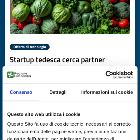
Offerta di tecnologia
Startup tedesca cerca partner
irlandesi per validare sensore IoT per
gestione azoto
ID EEN: TODE20260701016
Consenso
Dettagli
Informazioni sui cookie
SCOPRI DI PIÙ →
Questo sito web utilizza i cookie
Questo Sito fa uso di cookie tecnici necessari al corretto
Scade il
13 aprile 2027
funzionamento delle pagine web e, previa accettazione
da parte dell’utente, per migliorare l’esperienza di