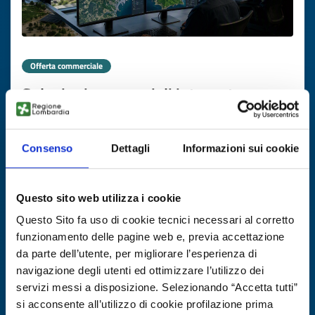
Offerta commerciale
Soluzioni geospaziali integrate per
infrastrutture e gestione di asset da
azienda greca
Consenso
Dettagli
Informazioni sui cookie
ID EEN: BOGR20260727002
Questo sito web utilizza i cookie
SCOPRI DI PIÙ →
Questo Sito fa uso di cookie tecnici necessari al corretto
funzionamento delle pagine web e, previa accettazione
Scade il
17 novembre 2026
da parte dell’utente, per migliorare l’esperienza di
navigazione degli utenti ed ottimizzare l’utilizzo dei
servizi messi a disposizione. Selezionando “Accetta tutti”
si acconsente all’utilizzo di cookie profilazione prima