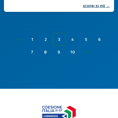
SCOPRI DI PIÙ →
1
2
3
4
5
6
«
7
8
9
10
»