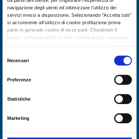
avanzati di purificazione dell’aria
da parte dell’utente, per migliorare l’esperienza di
cerca distributori
navigazione degli utenti ed ottimizzare l’utilizzo dei
servizi messi a disposizione. Selezionando “Accetta tutti”
ID EEN: BOES20260311013
si acconsente all’utilizzo di cookie profilazione prima
parte in generale cookie di terze parti. Chiudendo il
banner verranno utilizzati solo i cookie tecnici necessari
SCOPRI DI PIÙ →
alla navigazione e alcune funzionalità aggiuntive
potrebbero non essere disponibili.
Selezione
Scade il
06 agosto 2027
Per conoscere i dettagli, consulta la nostra cookie policy.
Necessari
del
https://www.openinnovation.regione.lombardia.it/it/co
consenso
okie-policy
e la nostra privacy policy
Preferenze
https://www.openinnovation.regione.lombardia.it/it/pr
ivacy-policy
Statistiche
Marketing