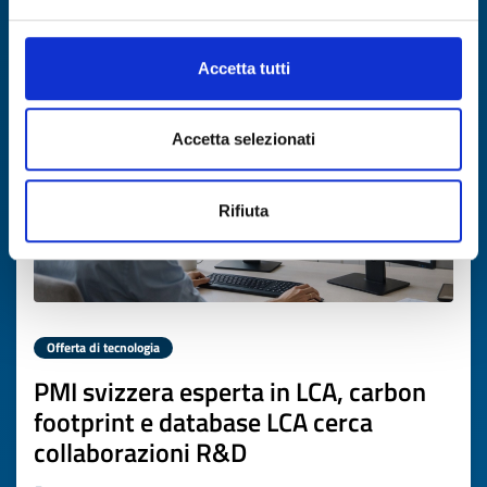
Scade il
13 marzo 2027
Accetta tutti
Accetta selezionati
Rifiuta
Offerta di tecnologia
PMI svizzera esperta in LCA, carbon
footprint e database LCA cerca
collaborazioni R&D