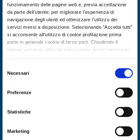
funzionamento delle pagine web e, previa accettazione
da parte dell’utente, per migliorare l’esperienza di
navigazione degli utenti ed ottimizzare l’utilizzo dei
servizi messi a disposizione. Selezionando “Accetta tutti”
si acconsente all’utilizzo di cookie profilazione prima
parte in generale cookie di terze parti. Chiudendo il
banner verranno utilizzati solo i cookie tecnici necessari
alla navigazione e alcune funzionalità aggiuntive
potrebbero non essere disponibili.
Selezione
Per conoscere i dettagli, consulta la nostra cookie policy.
Necessari
del
Offerta di tecnologia
https://www.openinnovation.regione.lombardia.it/it/co
consenso
okie-policy
e la nostra privacy policy
Istituto tedesco cerca partner R&D
Preferenze
https://www.openinnovation.regione.lombardia.it/it/pr
per energie rinnovabili, idrogeno e
ivacy-policy
gestione termica
Statistiche
ID EEN: TODE20251215011
Marketing
SCOPRI DI PIÙ →