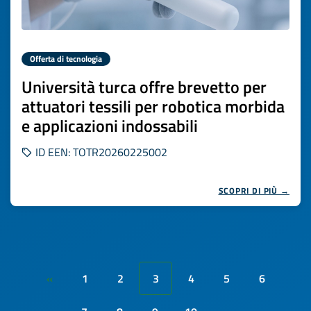
Offerta di tecnologia
Università turca offre brevetto per
attuatori tessili per robotica morbida
e applicazioni indossabili
ID EEN: TOTR20260225002
SCOPRI DI PIÙ →
1
2
3
4
5
6
«