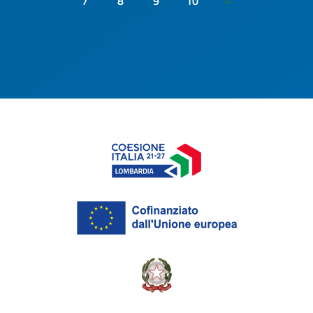
7
8
9
10
»