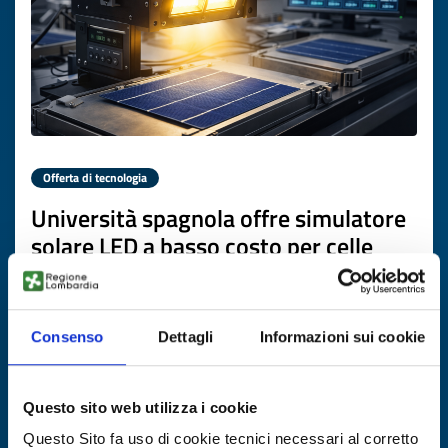
Offerta di tecnologia
Università spagnola offre simulatore
solare LED a basso costo per celle
fotovoltaiche
ID EEN: TOES20260326005
Consenso
Dettagli
Informazioni sui cookie
SCOPRI DI PIÙ →
Questo sito web utilizza i cookie
Scade il
13 marzo 2027
Questo Sito fa uso di cookie tecnici necessari al corretto