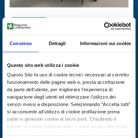
Offerta commerciale
Droni VTOL e cargo dalla Turchia
Consenso
Dettagli
Informazioni sui cookie
ID EEN: BOTR20250603011
SCOPRI DI PIÙ →
Questo sito web utilizza i cookie
Questo Sito fa uso di cookie tecnici necessari al corretto
Scade il
25 agosto 2026
funzionamento delle pagine web e, previa accettazione
da parte dell’utente, per migliorare l’esperienza di
navigazione degli utenti ed ottimizzare l’utilizzo dei
servizi messi a disposizione. Selezionando “Accetta tutti”
si acconsente all’utilizzo di cookie profilazione prima
parte in generale cookie di terze parti. Chiudendo il
banner verranno utilizzati solo i cookie tecnici necessari
alla navigazione e alcune funzionalità aggiuntive