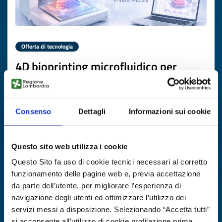
Offerta di tecnologia
4D bioprinting microfluidico per
biomateriali a bassa viscosità e
costrutti complessi
Consenso
Dettagli
Informazioni sui cookie
ID EEN: TOGB20251203026
SCOPRI DI PIÙ →
Questo sito web utilizza i cookie
Questo Sito fa uso di cookie tecnici necessari al corretto
Scade il
05 febbraio 2027
funzionamento delle pagine web e, previa accettazione
da parte dell’utente, per migliorare l’esperienza di
navigazione degli utenti ed ottimizzare l’utilizzo dei
servizi messi a disposizione. Selezionando “Accetta tutti”
si acconsente all’utilizzo di cookie profilazione prima