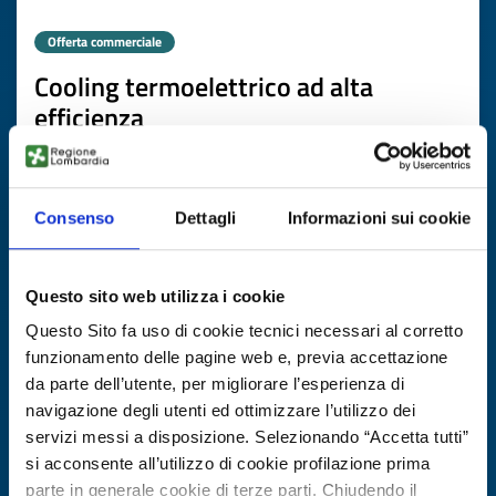
Offerta commerciale
Cooling termoelettrico ad alta
efficienza
ID EEN: BOMT20250813013
Consenso
Dettagli
Informazioni sui cookie
SCOPRI DI PIÙ →
Scade il
03 febbraio 2027
Questo sito web utilizza i cookie
Questo Sito fa uso di cookie tecnici necessari al corretto
funzionamento delle pagine web e, previa accettazione
da parte dell’utente, per migliorare l’esperienza di
navigazione degli utenti ed ottimizzare l’utilizzo dei
servizi messi a disposizione. Selezionando “Accetta tutti”
si acconsente all’utilizzo di cookie profilazione prima
parte in generale cookie di terze parti. Chiudendo il