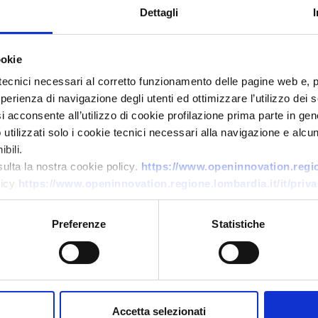
Dettagli
ookie
tecnici necessari al corretto funzionamento delle pagine web e, 
esperienza di navigazione degli utenti ed ottimizzare l’utilizzo dei
i acconsente all’utilizzo di cookie profilazione prima parte in gene
tilizzati solo i cookie tecnici necessari alla navigazione e alcun
Ricerca fornitore
bili.
Ricerca nuovi fornitori food &
sulta la nostra cookie policy.
https://www.openinnovation.region
beverage per rete retail
licy
https://www.openinnovation.regione.lombardia.it/it/priva
ID EEN: BRSI20251104022
Preferenze
Statistiche
→
SCOPRI DI PIÙ →
Scade il
21 novembre 2026
Accetta selezionati