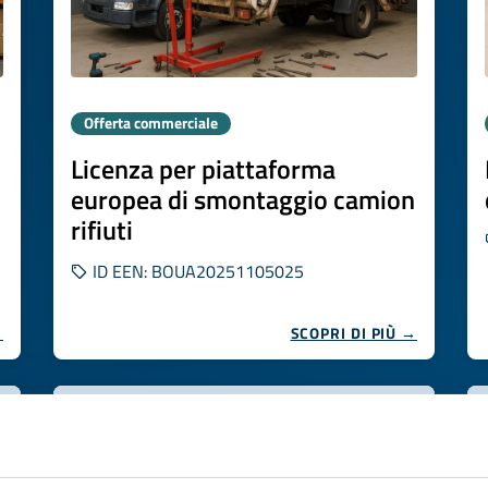
Offerta commerciale
Licenza per piattaforma
europea di smontaggio camion
rifiuti
ID EEN: BOUA20251105025
→
SCOPRI DI PIÙ →
Scade il
26 novembre 2026