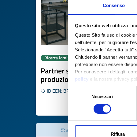
Consenso
Questo sito web utilizza i c
Questo Sito fa uso di cookie 
dell’utente, per migliorare l’
Selezionando “Accetta tutti” s
Chiudendo il banner verranno u
Ricerca fornitore
potrebbero non essere disponi
Partner strategico per
Per conoscere i dettagli, con
produzione strutture in acciaio
policy
e la nostra privacy po
Selezione
ID EEN: BRMT20251103010
Necessari
del
consenso
SCOPRI DI PIÙ 
Scade il
26 novembre 2026
Rifiuta