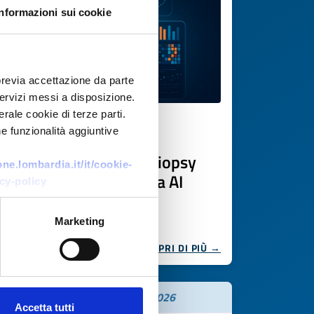
Informazioni sui cookie
previa accettazione da parte
 servizi messi a disposizione.
rale cookie di terze parti.
e funzionalità aggiuntive
Offerta di tecnologia
Piattaforma di liquid biopsy
e.lombardia.it/it/cookie-
immunitaria guidata da AI
cy-policy
ID EEN: TOCH20251030007
Marketing
SCOPRI DI PIÙ →
Scade il
21 novembre 2026
Accetta tutti