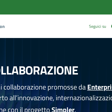
ion
Seguici su
OLLABORAZIONE
i collaborazione promosse da
Enterpr
to all’innovazione, internazionalizzazi
one con il progetto
Simpler
.