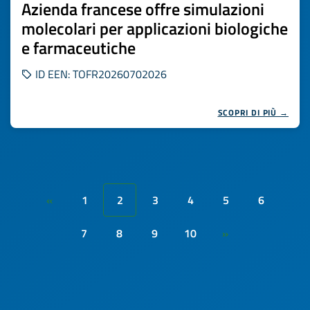
Azienda francese offre simulazioni
molecolari per applicazioni biologiche
e farmaceutiche
ID EEN: TOFR20260702026
SCOPRI DI PIÙ →
1
2
3
4
5
6
«
7
8
9
10
»