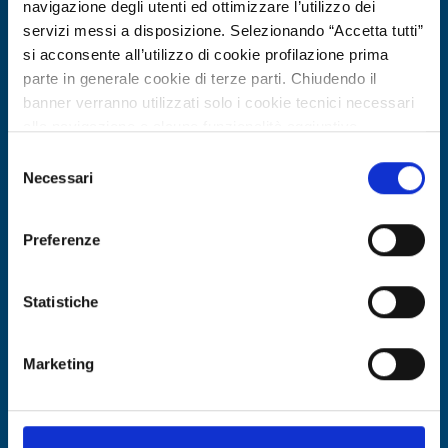
navigazione degli utenti ed ottimizzare l’utilizzo dei
servizi messi a disposizione. Selezionando “Accetta tutti”
si acconsente all’utilizzo di cookie profilazione prima
parte in generale cookie di terze parti. Chiudendo il
banner verranno utilizzati solo i cookie tecnici necessari
Ricerca fornitore
alla navigazione e alcune funzionalità aggiuntive
Azienda bulgara cerca fornitori di
potrebbero non essere disponibili.
Selezione
filamenti polimerici riciclati per
Per conoscere i dettagli, consulta la nostra cookie policy.
Necessari
del
stampa 3D
https://www.openinnovation.regione.lombardia.it/it/co
consenso
okie-policy
e la nostra privacy policy
Preferenze
ID EEN: BRBG20260330023
https://www.openinnovation.regione.lombardia.it/it/pr
ivacy-policy
SCOPRI DI PIÙ →
Statistiche
Marketing
Scade il
12 marzo 2027