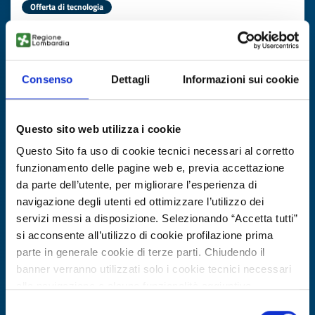
Offerta di tecnologia
Pannelli acustici da micelio
ID EEN: TOTR20250908014
Consenso
Dettagli
Informazioni sui cookie
SCOPRI DI PIÙ →
Questo sito web utilizza i cookie
Scade il
27 ottobre 2026
Questo Sito fa uso di cookie tecnici necessari al corretto
funzionamento delle pagine web e, previa accettazione
da parte dell’utente, per migliorare l’esperienza di
navigazione degli utenti ed ottimizzare l’utilizzo dei
servizi messi a disposizione. Selezionando “Accetta tutti”
si acconsente all’utilizzo di cookie profilazione prima
parte in generale cookie di terze parti. Chiudendo il
banner verranno utilizzati solo i cookie tecnici necessari
alla navigazione e alcune funzionalità aggiuntive
potrebbero non essere disponibili.
Selezione