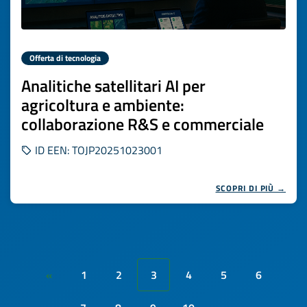
Offerta di tecnologia
Analitiche satellitari AI per
agricoltura e ambiente:
collaborazione R&S e commerciale
ID EEN: TOJP20251023001
SCOPRI DI PIÙ →
1
2
3
4
5
6
«