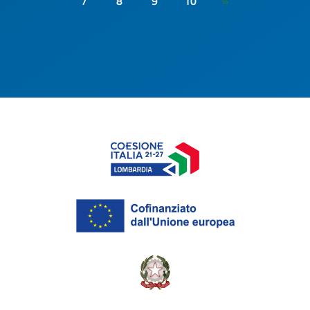
7
8
9
10
»