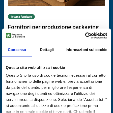
Ricerca fornitore
Fornitori per produzione packaging
ecologico
ID EEN: BRSI20250709026
Consenso
Dettagli
Informazioni sui cookie
SCOPRI DI PIÙ →
Questo sito web utilizza i cookie
Scade il
10 novembre 2026
Questo Sito fa uso di cookie tecnici necessari al corretto
funzionamento delle pagine web e, previa accettazione
da parte dell’utente, per migliorare l’esperienza di
navigazione degli utenti ed ottimizzare l’utilizzo dei
servizi messi a disposizione. Selezionando “Accetta tutti”
si acconsente all’utilizzo di cookie profilazione prima
parte in generale cookie di terze parti. Chiudendo il