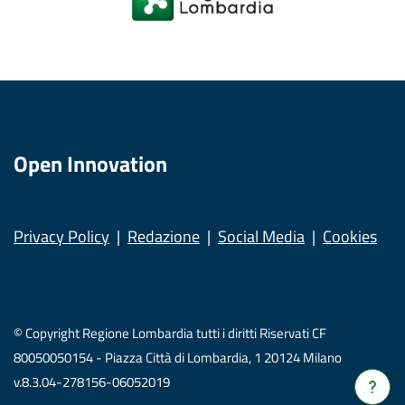
Open Innovation
Privacy Policy
Redazione
Social Media
Cookies
© Copyright Regione Lombardia tutti i diritti Riservati CF
80050050154 - Piazza Città di Lombardia, 1 20124 Milano
v.8.3.04-278156-06052019
Verrà