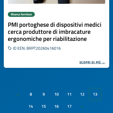
Ricerca fornitore
PMI portoghese di dispositivi medici
cerca produttore di imbracature
ergonomiche per riabilitazione
ID EEN: BRPT20260416016
SCOPRI DI PIÙ →
8
9
10
11
12
13
«
14
15
16
17
»