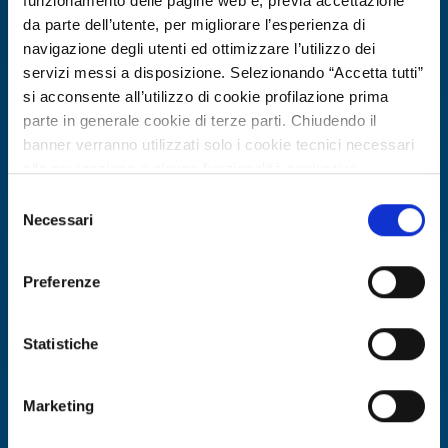
funzionamento delle pagine web e, previa accettazione
da parte dell’utente, per migliorare l’esperienza di
navigazione degli utenti ed ottimizzare l’utilizzo dei
servizi messi a disposizione. Selezionando “Accetta tutti”
si acconsente all’utilizzo di cookie profilazione prima
parte in generale cookie di terze parti. Chiudendo il
banner verranno utilizzati solo i cookie tecnici necessari
alla navigazione e alcune funzionalità aggiuntive
potrebbero non essere disponibili.
Selezione
Per conoscere i dettagli, consulta la nostra cookie policy.
Necessari
Ricerca fornitore
del
https://www.openinnovation.regione.lombardia.it/it/co
consenso
PMI belga cerca produttore europeo
okie-policy
e la nostra privacy policy
di mobili gioco in legno e case di
Preferenze
https://www.openinnovation.regione.lombardia.it/it/pr
bambole
ivacy-policy
Statistiche
ID EEN: BRBE20260429015
Marketing
SCOPRI DI PIÙ →