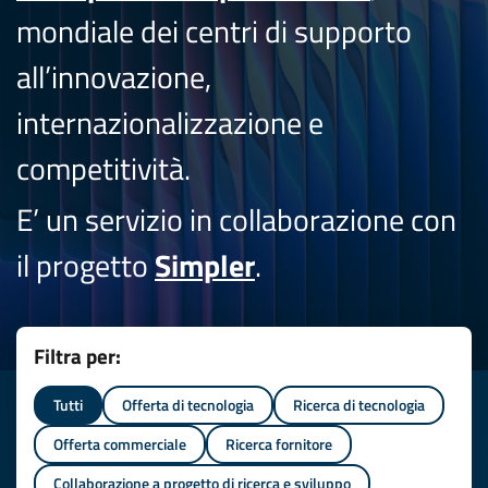
mondiale dei centri di supporto
all’innovazione,
internazionalizzazione e
competitività.
E’ un servizio in collaborazione con
il progetto
Simpler
.
Filtra per:
Tutti
Offerta di tecnologia
Ricerca di tecnologia
Offerta commerciale
Ricerca fornitore
Collaborazione a progetto di ricerca e sviluppo