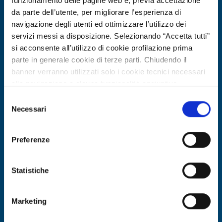
funzionamento delle pagine web e, previa accettazione
da parte dell’utente, per migliorare l’esperienza di
navigazione degli utenti ed ottimizzare l’utilizzo dei
servizi messi a disposizione. Selezionando “Accetta tutti”
si acconsente all’utilizzo di cookie profilazione prima
parte in generale cookie di terze parti. Chiudendo il
banner verranno utilizzati solo i cookie tecnici necessari
alla navigazione e alcune funzionalità aggiuntive
potrebbero non essere disponibili.
Selezione
Per conoscere i dettagli, consulta la nostra cookie policy.
Necessari
Offerta di tecnologia
del
https://www.openinnovation.regione.lombardia.it/it/co
consenso
Organizzazione greca offre
okie-policy
e la nostra privacy policy
metodologia esperienziale per
Preferenze
https://www.openinnovation.regione.lombardia.it/it/pr
insegnare il greco antico
ivacy-policy
Statistiche
ID EEN: TOGR20260330008
Marketing
SCOPRI DI PIÙ →