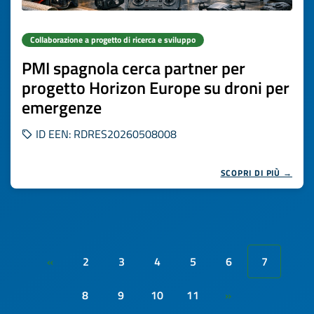
Collaborazione a progetto di ricerca e sviluppo
PMI spagnola cerca partner per
progetto Horizon Europe su droni per
emergenze
ID EEN: RDRES20260508008
SCOPRI DI PIÙ →
2
3
4
5
6
7
«
8
9
10
11
»