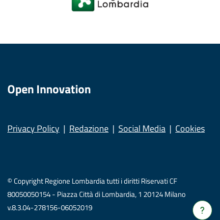
Open Innovation
Privacy Policy
Redazione
Social Media
Cookies
© Copyright Regione Lombardia tutti i diritti Riservati CF
80050050154 - Piazza Città di Lombardia, 1 20124 Milano
v.8.3.04-278156-06052019
Verrà