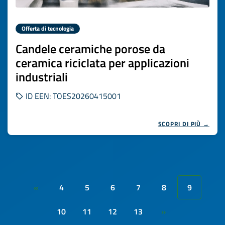
Offerta di tecnologia
Candele ceramiche porose da
ceramica riciclata per applicazioni
industriali
ID EEN: TOES20260415001
SCOPRI DI PIÙ →
4
5
6
7
8
9
«
10
11
12
13
»