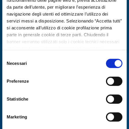
funzionamento delle pagine web e, previa accettazione
da parte dell’utente, per migliorare l’esperienza di
navigazione degli utenti ed ottimizzare l’utilizzo dei
servizi messi a disposizione. Selezionando “Accetta tutti”
si acconsente all’utilizzo di cookie profilazione prima
parte in generale cookie di terze parti. Chiudendo il
banner verranno utilizzati solo i cookie tecnici necessari
alla navigazione e alcune funzionalità aggiuntive
potrebbero non essere disponibili.
Selezione
Per conoscere i dettagli, consulta la nostra cookie policy.
Necessari
Ricerca fornitore
del
https://www.openinnovation.regione.lombardia.it/it/co
consenso
Azienda polacca cerca fornitore di
okie-policy
e la nostra privacy policy
sistema gestionale multilingue per
Preferenze
https://www.openinnovation.regione.lombardia.it/it/pr
affitti brevi
ivacy-policy
Statistiche
ID EEN: BRPL20260506006
Marketing
SCOPRI DI PIÙ →