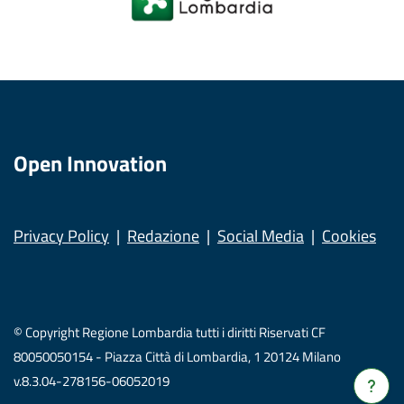
Open Innovation
Privacy Policy
Redazione
Social Media
Cookies
© Copyright Regione Lombardia tutti i diritti Riservati CF
80050050154 - Piazza Città di Lombardia, 1 20124 Milano
v.8.3.04-278156-06052019
Verrà