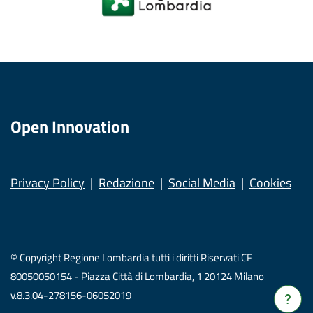
Open Innovation
Privacy Policy
Redazione
Social Media
Cookies
© Copyright Regione Lombardia tutti i diritti Riservati CF
80050050154 - Piazza Città di Lombardia, 1 20124 Milano
v.8.3.04-278156-06052019
Verrà