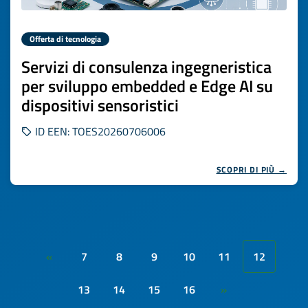
Offerta di tecnologia
Servizi di consulenza ingegneristica
per sviluppo embedded e Edge AI su
dispositivi sensoristici
ID EEN: TOES20260706006
SCOPRI DI PIÙ →
7
8
9
10
11
12
«
13
14
15
16
»