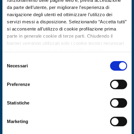
funzionamento delle pagine web e, previa accettazione
da parte dell’utente, per migliorare l’esperienza di
navigazione degli utenti ed ottimizzare l’utilizzo dei
servizi messi a disposizione. Selezionando “Accetta tutti”
si acconsente all’utilizzo di cookie profilazione prima
parte in generale cookie di terze parti. Chiudendo il
banner verranno utilizzati solo i cookie tecnici necessari
alla navigazione e alcune funzionalità aggiuntive
potrebbero non essere disponibili.
Selezione
Per conoscere i dettagli, consulta la nostra cookie policy.
Necessari
Offerta di tecnologia
del
https://www.openinnovation.regione.lombardia.it/it/co
consenso
Azienda francese offre simulazioni
okie-policy
e la nostra privacy policy
molecolari per applicazioni biologiche
Preferenze
https://www.openinnovation.regione.lombardia.it/it/pr
e farmaceutiche
ivacy-policy
Statistiche
ID EEN: TOFR20260702026
Marketing
SCOPRI DI PIÙ →