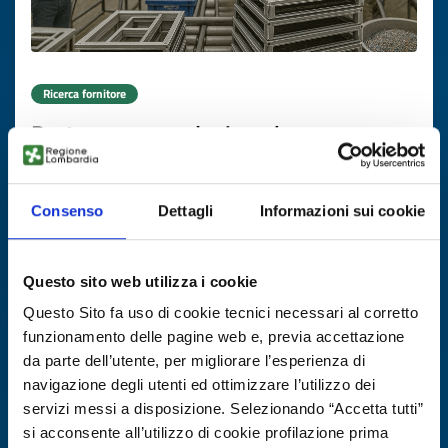
Ricerca fornitore
Partner per produzione box per
rimorchi logistici leggeri
ID EEN: BRDE20250808016
Consenso
Dettagli
Informazioni sui cookie
SCOPRI DI PIÙ →
Questo sito web utilizza i cookie
Questo Sito fa uso di cookie tecnici necessari al corretto
Scade il
13 novembre 2026
funzionamento delle pagine web e, previa accettazione
da parte dell’utente, per migliorare l’esperienza di
navigazione degli utenti ed ottimizzare l’utilizzo dei
servizi messi a disposizione. Selezionando “Accetta tutti”
si acconsente all’utilizzo di cookie profilazione prima