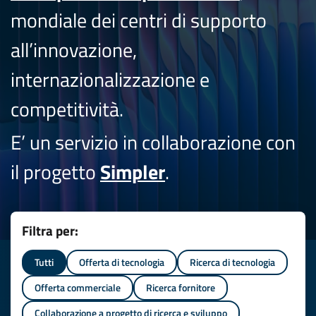
mondiale dei centri di supporto
all’innovazione,
internazionalizzazione e
competitività.
E’ un servizio in collaborazione con
il progetto
Simpler
.
Filtra per:
Tutti
Offerta di tecnologia
Ricerca di tecnologia
Offerta commerciale
Ricerca fornitore
Collaborazione a progetto di ricerca e sviluppo