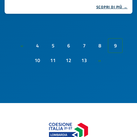
SCOPRI DI PIÙ →
4
5
6
7
8
9
«
10
11
12
13
»