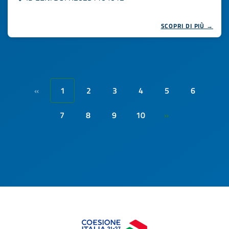
SCOPRI DI PIÙ →
1
2
3
4
5
6
«
7
8
9
10
»