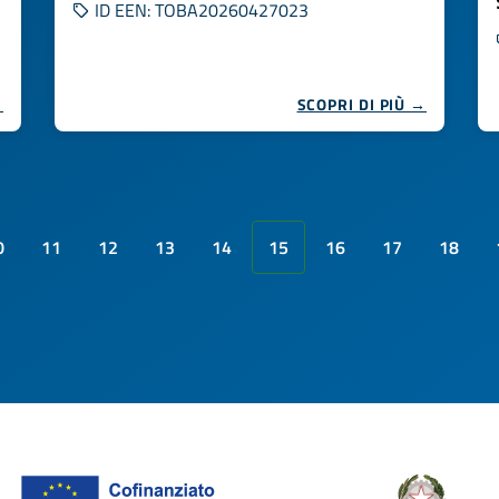
ID EEN: TOBA20260427023
→
SCOPRI DI PIÙ →
0
11
12
13
14
15
16
17
18