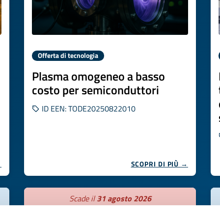
Offerta di tecnologia
Plasma omogeneo a basso
costo per semiconduttori
ID EEN: TODE20250822010
→
SCOPRI DI PIÙ →
Scade il
31 agosto 2026