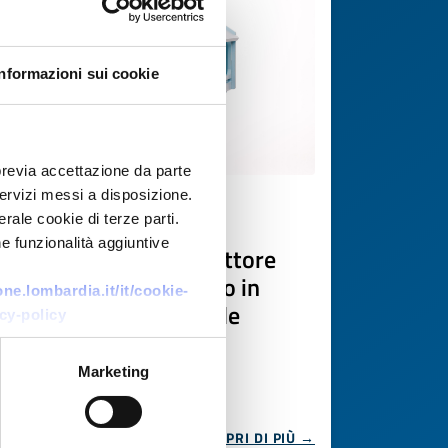
Informazioni sui cookie
previa accettazione da parte
 servizi messi a disposizione.
Ricerca fornitore
rale cookie di terze parti.
e funzionalità aggiuntive
PMI belga cerca produttore
europeo di mobili gioco in
e.lombardia.it/it/cookie-
legno e case di bambole
cy-policy
ID EEN: BRBE20260429015
Marketing
SCOPRI DI PIÙ →