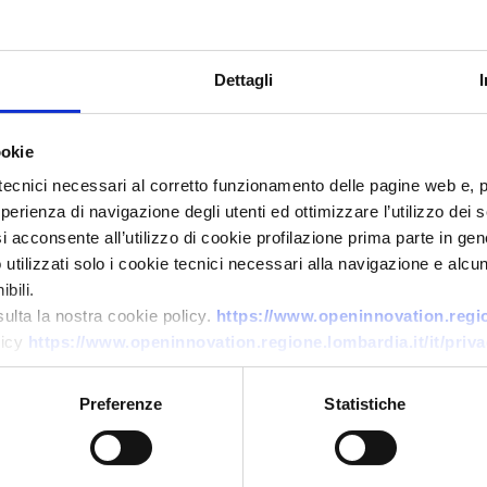
Dettagli
ookie
tecnici necessari al corretto funzionamento delle pagine web e, 
esperienza di navigazione degli utenti ed ottimizzare l’utilizzo dei
Collaborazione a progetto di ricerca e sviluppo
i acconsente all’utilizzo di cookie profilazione prima parte in gene
tilizzati solo i cookie tecnici necessari alla navigazione e alcun
PMI belga cerca partner per
bili.
dimostrazione di trattamento
sulta la nostra cookie policy.
https://www.openinnovation.region
idrico circolare e
licy
https://www.openinnovation.regione.lombardia.it/it/priva
decentralizzato
Preferenze
Statistiche
ID EEN: RDRBE20260703004
→
SCOPRI DI PIÙ →