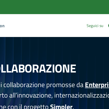
ion
Seguici su
OLLABORAZIONE
i collaborazione promosse da
Enterpr
to all’innovazione, internazionalizzazi
one con il progetto
Simpler
.