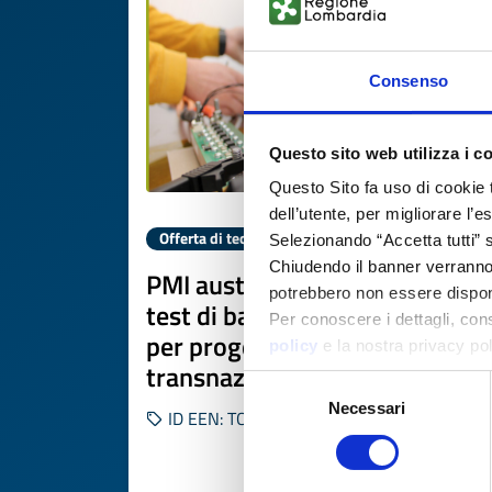
Consenso
Questo sito web utilizza i c
Questo Sito fa uso di cookie 
dell’utente, per migliorare l’
Offerta di tecnologia
Selezionando “Accetta tutti” s
Chiudendo il banner verranno u
PMI austriaca specializzata in
potrebbero non essere disponi
test di batterie cerca partner
Per conoscere i dettagli, con
per progetti R&S
policy
e la nostra privacy po
transnazionali
Selezione
Necessari
del
ID EEN: TOAT20260422017
consenso
SCOPRI DI PIÙ 