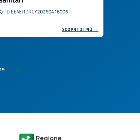
ID EEN: RDRCY20260416006
SCOPRI DI PIÙ →
19
»