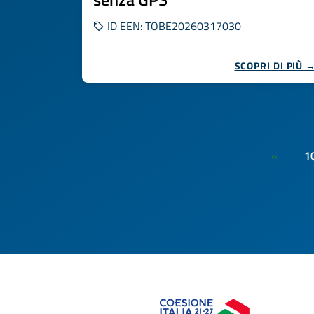
ID EEN: TOBE20260317030
SCOPRI DI PIÙ 
1
«