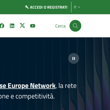
ACCEDI
O REGISTRATI
IT
Cerca
ise Europe Network
, la rete
one e competitività.