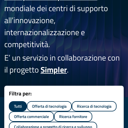
mondiale dei centri di supporto
all’innovazione,
internazionalizzazione e
competitività.
E’ un servizio in collaborazione con
il progetto
Simpler
.
Filtra per:
Tutti
Offerta di tecnologia
Ricerca di tecnologia
Offerta commerciale
Ricerca fornitore
Collaborazione a progetto di ricerca e sviluppo