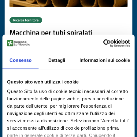
Ricerca fornitore
Macchina per tubi spiralati
ID EEN: BRFR20250804007
Consenso
Dettagli
Informazioni sui cookie
SCOPRI DI PIÙ →
Scade il
17 novembre 2026
Questo sito web utilizza i cookie
Questo Sito fa uso di cookie tecnici necessari al corretto
funzionamento delle pagine web e, previa accettazione
da parte dell’utente, per migliorare l’esperienza di
navigazione degli utenti ed ottimizzare l’utilizzo dei
servizi messi a disposizione. Selezionando “Accetta tutti”
si acconsente all’utilizzo di cookie profilazione prima
parte in generale cookie di terze parti. Chiudendo il