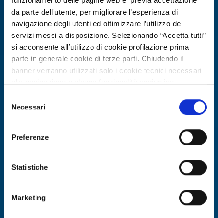
funzionamento delle pagine web e, previa accettazione
da parte dell’utente, per migliorare l’esperienza di
navigazione degli utenti ed ottimizzare l’utilizzo dei
servizi messi a disposizione. Selezionando “Accetta tutti”
si acconsente all’utilizzo di cookie profilazione prima
parte in generale cookie di terze parti. Chiudendo il
banner verranno utilizzati solo i cookie tecnici necessari
alla navigazione e alcune funzionalità aggiuntive
potrebbero non essere disponibili.
Selezione
Per conoscere i dettagli, consulta la nostra cookie policy.
Necessari
Collaborazione a progetto di ricerca e sviluppo
del
https://www.openinnovation.regione.lombardia.it/it/co
consenso
PMI cipriota di digital health cerca
okie-policy
e la nostra privacy policy
partner R&S per IA, interoperabilità
Preferenze
https://www.openinnovation.regione.lombardia.it/it/pr
EHR e dati sanitari
ivacy-policy
Statistiche
ID EEN: RDRCY20260416006
Marketing
SCOPRI DI PIÙ →