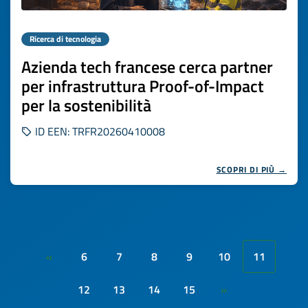
Ricerca di tecnologia
Azienda tech francese cerca partner
per infrastruttura Proof-of-Impact
per la sostenibilità
ID EEN: TRFR20260410008
SCOPRI DI PIÙ →
6
7
8
9
10
11
«
12
13
14
15
»