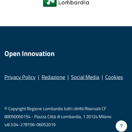
Open Innovation
Privacy Policy
Redazione
Social Media
Cookies
© Copyright Regione Lombardia tutti i diritti Riservati CF
80050050154 - Piazza Città di Lombardia, 1 20124 Milano
v.8.3.04-278156-06052019
Verrà