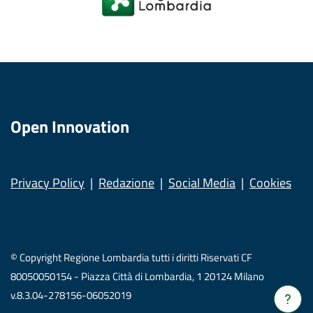
Open Innovation
Privacy Policy
Redazione
Social Media
Cookies
© Copyright Regione Lombardia tutti i diritti Riservati CF
80050050154 - Piazza Città di Lombardia, 1 20124 Milano
v.8.3.04-278156-06052019
Verrà