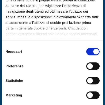
funzionamento delle pagine web e, previa accettazione
da parte dell’utente, per migliorare l’esperienza di
navigazione degli utenti ed ottimizzare l’utilizzo dei
servizi messi a disposizione. Selezionando “Accetta tutti”
si acconsente all’utilizzo di cookie profilazione prima
parte in generale cookie di terze parti. Chiudendo il
banner verranno utilizzati solo i cookie tecnici necessari
alla navigazione e alcune funzionalità aggiuntive
potrebbero non essere disponibili.
Selezione
Per conoscere i dettagli, consulta la nostra cookie policy.
Necessari
Offerta di tecnologia
del
https://www.openinnovation.regione.lombardia.it/it/co
consenso
PMI tedesca cerca partner per
okie-policy
e la nostra privacy policy
sviluppo di sistemi LiDAR su UUV per
Preferenze
https://www.openinnovation.regione.lombardia.it/it/pr
infrastrutture sottomarine
ivacy-policy
Statistiche
ID EEN: TODE20260302010
Marketing
SCOPRI DI PIÙ →