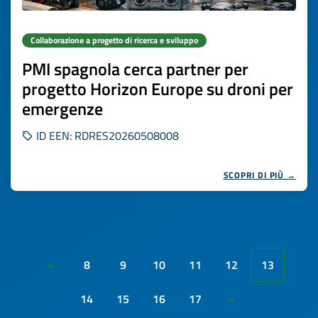
Collaborazione a progetto di ricerca e sviluppo
PMI spagnola cerca partner per
progetto Horizon Europe su droni per
emergenze
ID EEN: RDRES20260508008
SCOPRI DI PIÙ →
8
9
10
11
12
13
«
14
15
16
17
»