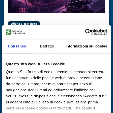
Offerta di tecnologia
Radar di imaging ad alta
risoluzione/precisione per
automotive, aerospace e security
Consenso
Dettagli
Informazioni sui cookie
ID EEN: TOGB20251127006
Questo sito web utilizza i cookie
SCOPRI DI PIÙ →
Questo Sito fa uso di cookie tecnici necessari al corretto
funzionamento delle pagine web e, previa accettazione
da parte dell’utente, per migliorare l’esperienza di
Scade il
30 gennaio 2027
navigazione degli utenti ed ottimizzare l’utilizzo dei
servizi messi a disposizione. Selezionando “Accetta tutti”
si acconsente all’utilizzo di cookie profilazione prima
parte in generale cookie di terze parti. Chiudendo il