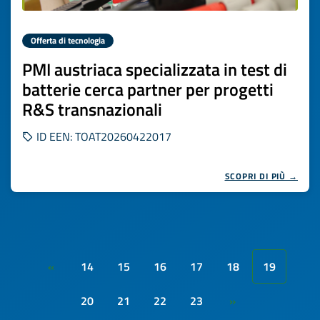
Offerta di tecnologia
PMI austriaca specializzata in test di
batterie cerca partner per progetti
R&S transnazionali
ID EEN: TOAT20260422017
SCOPRI DI PIÙ →
14
15
16
17
18
19
«
20
21
22
23
»