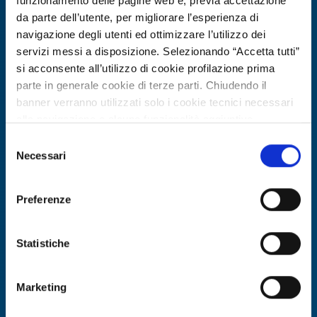
funzionamento delle pagine web e, previa accettazione
da parte dell’utente, per migliorare l’esperienza di
navigazione degli utenti ed ottimizzare l’utilizzo dei
servizi messi a disposizione. Selezionando “Accetta tutti”
si acconsente all’utilizzo di cookie profilazione prima
parte in generale cookie di terze parti. Chiudendo il
banner verranno utilizzati solo i cookie tecnici necessari
alla navigazione e alcune funzionalità aggiuntive
potrebbero non essere disponibili.
Selezione
Per conoscere i dettagli, consulta la nostra cookie policy.
Necessari
Offerta di tecnologia
del
https://www.openinnovation.regione.lombardia.it/it/co
consenso
Azienda spagnola offre engineering
okie-policy
e la nostra privacy policy
energetico, digital twin e strumenti
Preferenze
https://www.openinnovation.regione.lombardia.it/it/pr
EPC-SRI per edifici
ivacy-policy
Statistiche
ID EEN: TOES20260427010
Marketing
SCOPRI DI PIÙ →