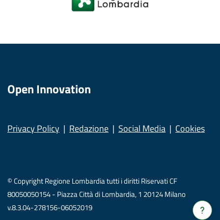
Open Innovation
Privacy Policy
Redazione
Social Media
Cookies
© Copyright Regione Lombardia tutti i diritti Riservati CF
80050050154 - Piazza Città di Lombardia, 1 20124 Milano
v.8.3.04-278156-06052019
Verrà