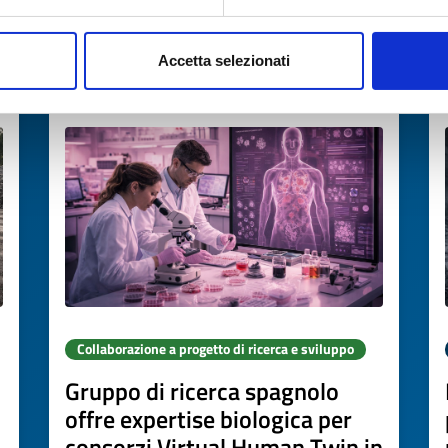
→
SCOPRI DI PIÙ →
Accetta selezionati
Scade il
11 settembre 2026
Collaborazione a progetto di ricerca e sviluppo
Gruppo di ricerca spagnolo
offre expertise biologica per
consorzi Virtual Human Twin in