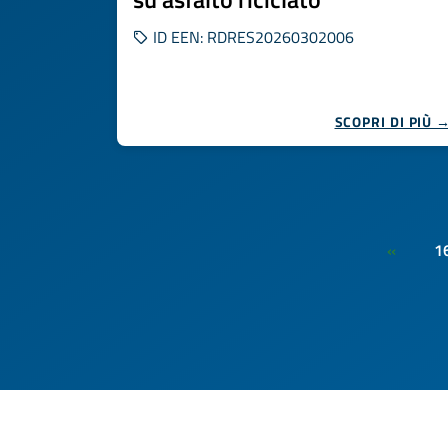
ID EEN: RDRES20260302006
SCOPRI DI PIÙ 
1
«