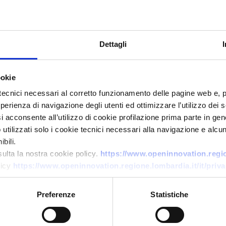
Dettagli
ookie
tecnici necessari al corretto funzionamento delle pagine web e, 
esperienza di navigazione degli utenti ed ottimizzare l’utilizzo dei
i acconsente all’utilizzo di cookie profilazione prima parte in gene
Offerta commerciale
tilizzati solo i cookie tecnici necessari alla navigazione e alcun
Azienda turca R&D offre
bili.
sulta la nostra cookie policy.
https://www.openinnovation.region
sviluppo software AI, analisi
licy
https://www.openinnovation.regione.lombardia.it/it/priva
dati e sistemi autonomi
ID EEN: BOTR20260225001
Preferenze
Statistiche