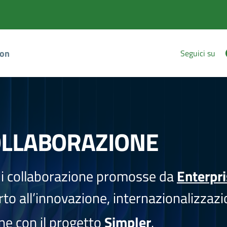
ion
Seguici su
OLLABORAZIONE
i collaborazione promosse da
Enterpr
to all’innovazione, internazionalizzazi
one con il progetto
Simpler
.