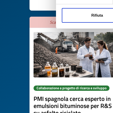
SCOPRI DI PIÙ 
Rifiuta
Scade il
01 settembre 2026
Collaborazione a progetto di ricerca e sviluppo
PMI spagnola cerca esperto in
emulsioni bituminose per R&S
su asfalto riciclato