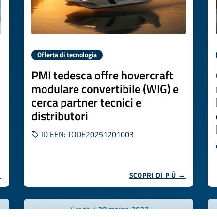
Offerta di tecnologia
PMI tedesca offre hovercraft
modulare convertibile (WIG) e
cerca partner tecnici e
distributori
ID EEN: TODE20251201003
→
SCOPRI DI PIÙ →
Scade il
20 marzo 2027