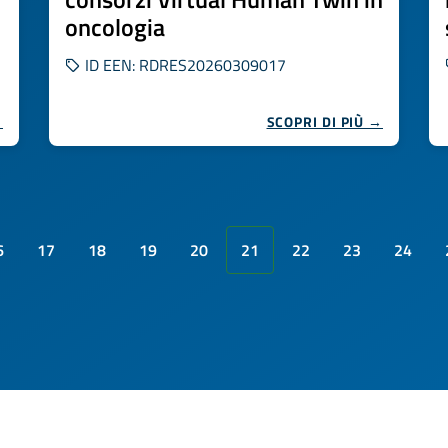
oncologia
ID EEN: RDRES20260309017
→
SCOPRI DI PIÙ →
6
17
18
19
20
21
22
23
24