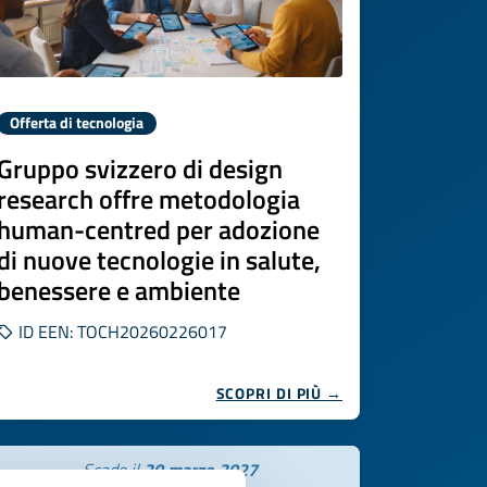
Offerta di tecnologia
Gruppo svizzero di design
research offre metodologia
human-centred per adozione
di nuove tecnologie in salute,
benessere e ambiente
ID EEN: TOCH20260226017
SCOPRI DI PIÙ →
Scade il
20 marzo 2027