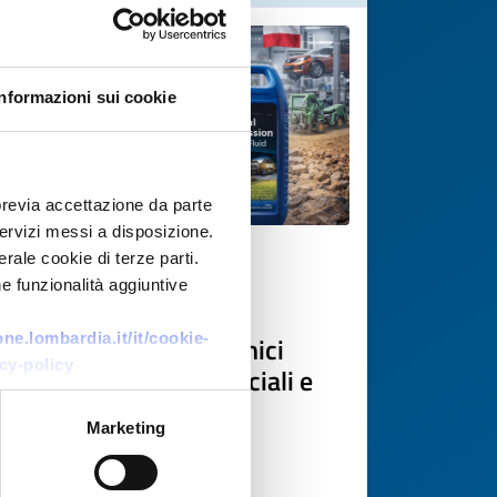
Informazioni sui cookie
previa accettazione da parte
 servizi messi a disposizione.
rale cookie di terze parti.
Offerta commerciale
e funzionalità aggiuntive
Produttore polacco di
e.lombardia.it/it/cookie-
lubrificanti e fluidi tecnici
cy-policy
cerca partner commerciali e
produttivi
Marketing
ID EEN: BOPL20251117011