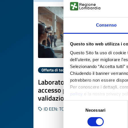
Consenso
Questo sito web utilizza i c
Questo Sito fa uso di cookie 
dell’utente, per migliorare l’
Selezionando “Accetta tutti” s
Offerta di tecnologia
Chiudendo il banner verranno u
Laboratorio 5G austriaco offre
potrebbero non essere disponi
Per conoscere i dettagli, con
accesso per sviluppo e
policy
e la nostra privacy po
validazione di applicazioni 5G
Selezione
ID EEN: TOAT20260219006
Necessari
del
consenso