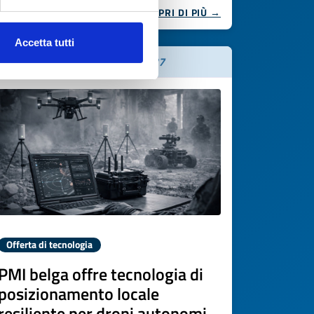
SCOPRI DI PIÙ →
Accetta tutti
Scade il
02 aprile 2027
Offerta di tecnologia
PMI belga offre tecnologia di
posizionamento locale
resiliente per droni autonomi