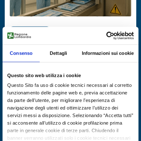
Ricerca di tecnologia
Sterilizzazione X-ray per dispositivi
medici
Consenso
Dettagli
Informazioni sui cookie
ID EEN: TRFR20251013012
Questo sito web utilizza i cookie
SCOPRI DI PIÙ →
Questo Sito fa uso di cookie tecnici necessari al corretto
funzionamento delle pagine web e, previa accettazione
da parte dell’utente, per migliorare l’esperienza di
Scade il
27 ottobre 2026
navigazione degli utenti ed ottimizzare l’utilizzo dei
servizi messi a disposizione. Selezionando “Accetta tutti”
si acconsente all’utilizzo di cookie profilazione prima
parte in generale cookie di terze parti. Chiudendo il
banner verranno utilizzati solo i cookie tecnici necessari