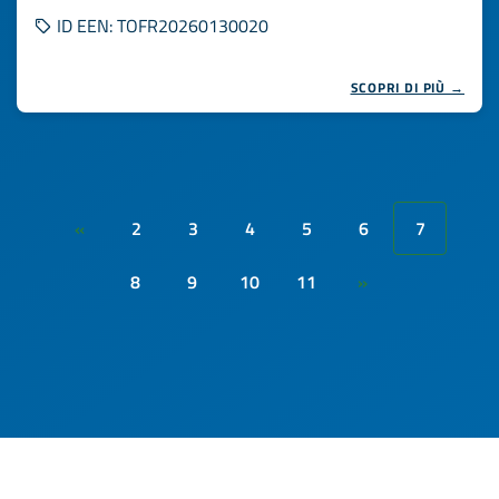
ID EEN: TOFR20260130020
SCOPRI DI PIÙ →
2
3
4
5
6
7
«
8
9
10
11
»