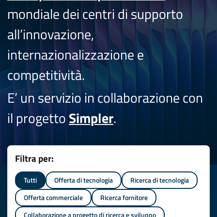
mondiale dei centri di supporto
all’innovazione,
internazionalizzazione e
competitività.
E’ un servizio in collaborazione con
il progetto
Simpler
.
Filtra per:
Tutti
Offerta di tecnologia
Ricerca di tecnologia
Offerta commerciale
Ricerca fornitore
Collaborazione a progetto di ricerca e sviluppo