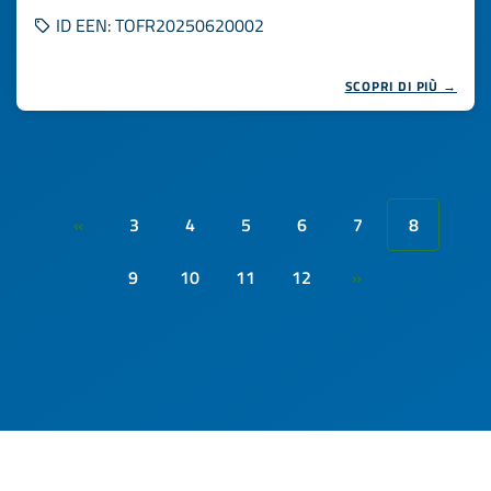
ID EEN: TOFR20250620002
SCOPRI DI PIÙ →
3
4
5
6
7
8
«
9
10
11
12
»