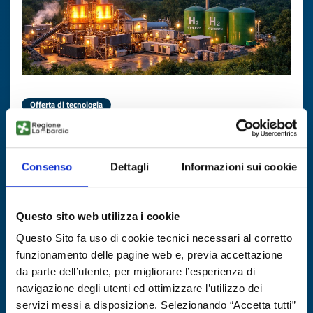
Offerta di tecnologia
PMI francese offre processo di
gassificazione a vapore di rifiuti
organici per produzione H2
Consenso
Dettagli
Informazioni sui cookie
ID EEN: TOFR20260130020
Questo sito web utilizza i cookie
SCOPRI DI PIÙ →
Questo Sito fa uso di cookie tecnici necessari al corretto
funzionamento delle pagine web e, previa accettazione
da parte dell’utente, per migliorare l’esperienza di
Scade il
19 febbraio 2027
navigazione degli utenti ed ottimizzare l’utilizzo dei
servizi messi a disposizione. Selezionando “Accetta tutti”