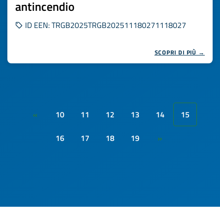
antincendio
ID EEN: TRGB2025TRGB202511180271118027
SCOPRI DI PIÙ →
10
11
12
13
14
15
«
16
17
18
19
»