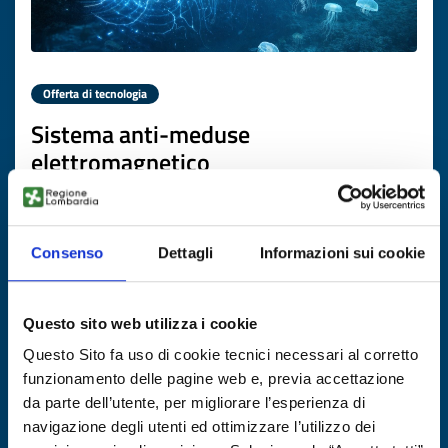
Offerta di tecnologia
Sistema anti-meduse
elettromagnetico
ID EEN: TOES20251203008
Consenso
Dettagli
Informazioni sui cookie
SCOPRI DI PIÙ →
Scade il
09 gennaio 2027
Questo sito web utilizza i cookie
Questo Sito fa uso di cookie tecnici necessari al corretto
funzionamento delle pagine web e, previa accettazione
da parte dell’utente, per migliorare l’esperienza di
navigazione degli utenti ed ottimizzare l’utilizzo dei