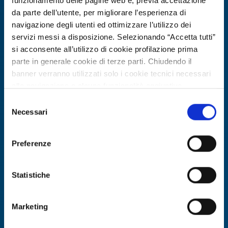
funzionamento delle pagine web e, previa accettazione
da parte dell’utente, per migliorare l’esperienza di
navigazione degli utenti ed ottimizzare l’utilizzo dei
servizi messi a disposizione. Selezionando “Accetta tutti”
si acconsente all’utilizzo di cookie profilazione prima
parte in generale cookie di terze parti. Chiudendo il
banner verranno utilizzati solo i cookie tecnici necessari
alla navigazione e alcune funzionalità aggiuntive
potrebbero non essere disponibili.
Selezione
Per conoscere i dettagli, consulta la nostra cookie policy.
Necessari
Ricerca fornitore
del
https://www.openinnovation.regione.lombardia.it/it/co
consenso
Azienda maltese cerca partner per
okie-policy
e la nostra privacy policy
soluzione di mobilità intelligente
Preferenze
https://www.openinnovation.regione.lombardia.it/it/pr
basata su telecamere
ivacy-policy
Statistiche
ID EEN: BRMT20260504027
Marketing
SCOPRI DI PIÙ →