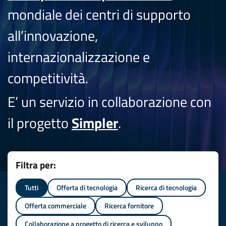
mondiale dei centri di supporto
all’innovazione,
internazionalizzazione e
competitività.
E’ un servizio in collaborazione con
il progetto
Simpler
.
Filtra per:
Tutti
Offerta di tecnologia
Ricerca di tecnologia
Offerta commerciale
Ricerca fornitore
Collaborazione a progetto di ricerca e sviluppo