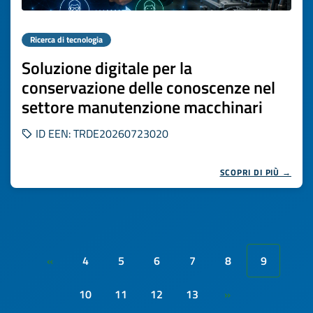
Ricerca di tecnologia
Soluzione digitale per la
conservazione delle conoscenze nel
settore manutenzione macchinari
ID EEN: TRDE20260723020
SCOPRI DI PIÙ →
4
5
6
7
8
9
«
10
11
12
13
»