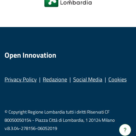
Open Innovation
Privacy Policy
Redazione
Social Media
Cookies
© Copyright Regione Lombardia tutti i diritti Riservati CF
80050050154 - Piazza Città di Lombardia, 1 20124 Milano
v.8.3.04-278156-06052019
Verrà