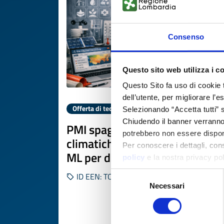
Consenso
Questo sito web utilizza i c
Questo Sito fa uso di cookie 
dell’utente, per migliorare l’
Offerta di tecnologia
Selezionando “Accetta tutti” s
Chiudendo il banner verranno u
PMI spagnola offre proiezioni
potrebbero non essere disponi
climatiche personalizzate con
Per conoscere i dettagli, con
ML per decisioni aziendali
policy
e la nostra privacy po
Selezione
ID EEN: TOES20260506013
Necessari
del
consenso
SCOPRI DI PIÙ 