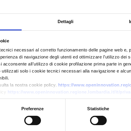
Dettagli
ookie
tecnici necessari al corretto funzionamento delle pagine web e, 
esperienza di navigazione degli utenti ed ottimizzare l’utilizzo dei
Offerta di tecnologia
i acconsente all’utilizzo di cookie profilazione prima parte in gene
tilizzati solo i cookie tecnici necessari alla navigazione e alcun
Università tedesca offre in
bili.
licenza ugello innovativo per
sulta la nostra cookie policy.
https://www.openinnovation.region
navi in condizioni di acque
licy
https://www.openinnovation.regione.lombardia.it/it/priva
basse
Preferenze
Statistiche
ID EEN: TODE20260429005
→
SCOPRI DI PIÙ →