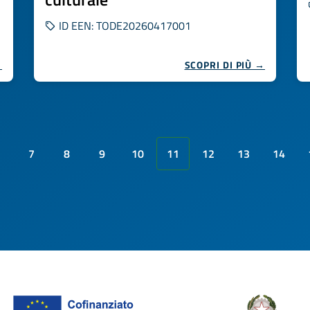
ID EEN: TODE20260417001
→
SCOPRI DI PIÙ →
7
8
9
10
11
12
13
14