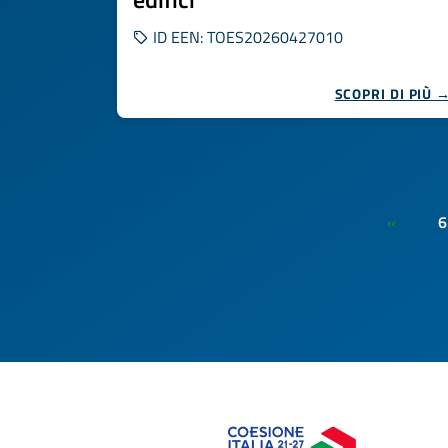
ID EEN: TOES20260427010
SCOPRI DI PIÙ 
6
«