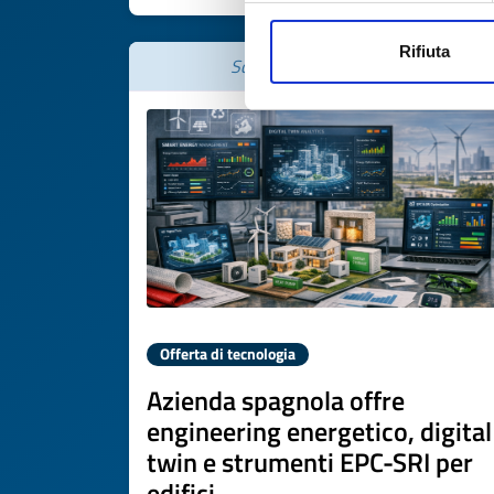
Rifiuta
Scade il
22 giugno 2027
Offerta di tecnologia
Azienda spagnola offre
engineering energetico, digital
twin e strumenti EPC-SRI per
edifici