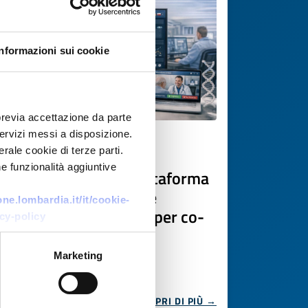
Informazioni sui cookie
previa accettazione da parte
 servizi messi a disposizione.
Offerta di tecnologia
rale cookie di terze parti.
e funzionalità aggiuntive
PMI cipriota offre piattaforma
EHR modulare con IA e
e.lombardia.it/it/cookie-
interoperabilità EHDS per co-
cy-policy
sviluppo
Marketing
ID EEN: TOCY20260416005
SCOPRI DI PIÙ →