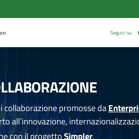
ion
Seguici su
OLLABORAZIONE
i collaborazione promosse da
Enterpr
to all’innovazione, internazionalizzazi
one con il progetto
Simpler
.