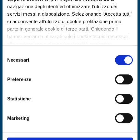
navigazione degli utenti ed ottimizzare l’utilizzo dei
servizi messi a disposizione. Selezionando “Accetta tutti”
si acconsente all’utilizzo di cookie profilazione prima
parte in generale cookie di terze parti. Chiudendo il
banner verranno utilizzati solo i cookie tecnici necessari
Ricerca di tecnologia
alla navigazione e alcune funzionalità aggiuntive
potrebbero non essere disponibili.
PMI UK cerca partner per estinguenti
Selezione
Per conoscere i dettagli, consulta la nostra cookie policy.
Necessari
del
ad alta efficienza per droni
https://www.openinnovation.regione.lombardia.it/it/co
consenso
antincendio
okie-policy
e la nostra privacy policy
Preferenze
https://www.openinnovation.regione.lombardia.it/it/pr
ID EEN: TRGB2025TRGB202511180271118027
ivacy-policy
Statistiche
SCOPRI DI PIÙ →
Marketing
Scade il
22 dicembre 2026