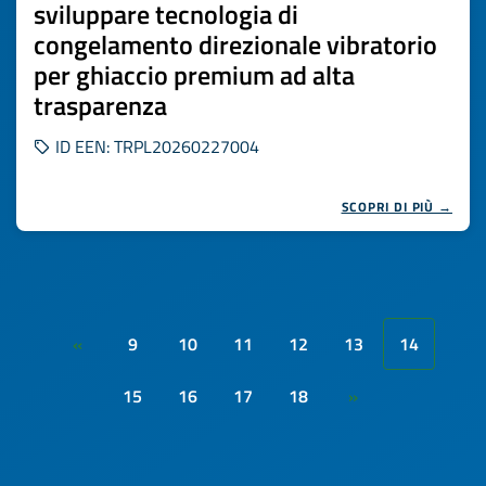
sviluppare tecnologia di
congelamento direzionale vibratorio
per ghiaccio premium ad alta
trasparenza
ID EEN: TRPL20260227004
SCOPRI DI PIÙ →
9
10
11
12
13
14
«
15
16
17
18
»