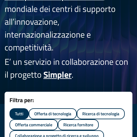
mondiale dei centri di supporto
all’innovazione,
internazionalizzazione e
competitività.
E’ un servizio in collaborazione con
il progetto
Simpler
.
Filtra per:
Tutti
Offerta di tecnologia
Ricerca di tecnologia
Offerta commerciale
Ricerca fornitore
Collaborazione a progetto di ricerca e sviluppo