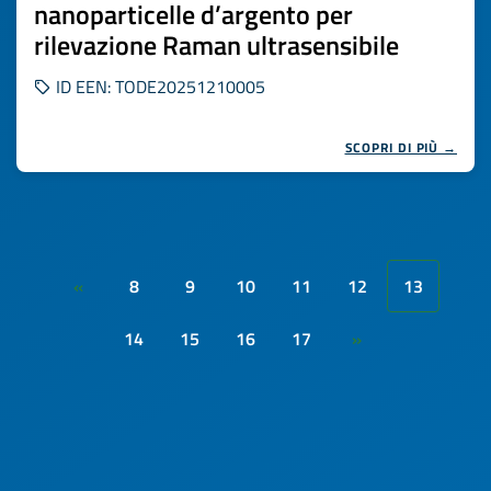
nanoparticelle d’argento per
rilevazione Raman ultrasensibile
ID EEN: TODE20251210005
SCOPRI DI PIÙ →
8
9
10
11
12
13
«
14
15
16
17
»