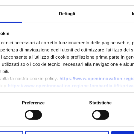
Dettagli
ookie
tecnici necessari al corretto funzionamento delle pagine web e, 
esperienza di navigazione degli utenti ed ottimizzare l’utilizzo dei
Offerta di tecnologia
i acconsente all’utilizzo di cookie profilazione prima parte in gene
tilizzati solo i cookie tecnici necessari alla navigazione e alcun
Additivi bio-based per
bili.
bioaugmentation e
sulta la nostra cookie policy.
https://www.openinnovation.region
trattamento acque
licy
https://www.openinnovation.regione.lombardia.it/it/priva
ID EEN: TOGB20251111026
Preferenze
Statistiche
→
SCOPRI DI PIÙ →