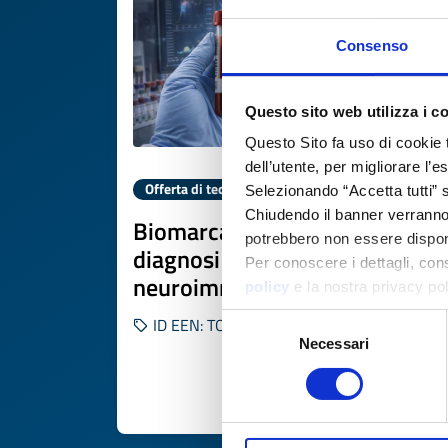
Consenso
Questo sito web utilizza i c
Questo Sito fa uso di cookie 
dell’utente, per migliorare l’
Offerta di tecnologia
Selezionando “Accetta tutti” s
Chiudendo il banner verranno u
Biomarcatori ematici per
potrebbero non essere disponi
diagnosi rapida di malattie
Per conoscere i dettagli, con
neuroimmunologiche
policy
e la nostra privacy po
Selezione
ID EEN: TODE20251118012
Necessari
del
consenso
SCOPRI DI PIÙ 