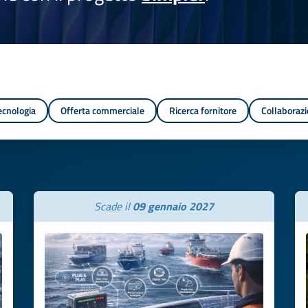
tecnologia
Offerta commerciale
Ricerca fornitore
Collaborazi
Scade il
09 gennaio 2027