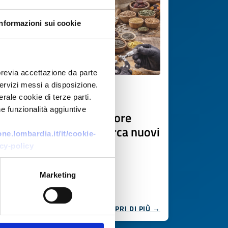
Informazioni sui cookie
previa accettazione da parte
 servizi messi a disposizione.
Ricerca fornitore
rale cookie di terze parti.
e funzionalità aggiuntive
Produttore e importatore
alimentare polacco cerca nuovi
e.lombardia.it/it/cookie-
fornitori di prodotti
cy-policy
trasformati
Marketing
ID EEN: BRPL20251120012
SCOPRI DI PIÙ →