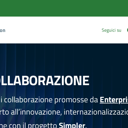
ion
Seguici su
OLLABORAZIONE
i collaborazione promosse da
Enterpr
to all’innovazione, internazionalizzazi
one con il progetto
Simpler
.