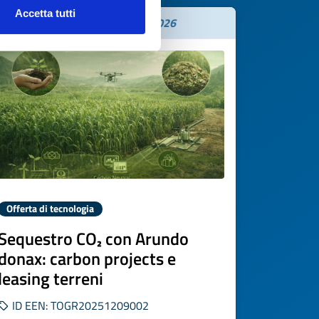
Accetta tutti
Scade il
09 dicembre 2026
Offerta di tecnologia
Sequestro CO₂ con Arundo
donax: carbon projects e
leasing terreni
ID EEN: TOGR20251209002