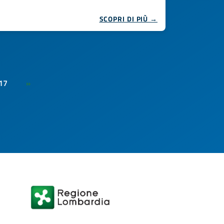
SCOPRI DI PIÙ →
17
»