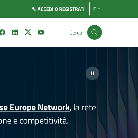
ACCEDI
O REGISTRATI
IT
Cerca
ise Europe Network
, la rete
one e competitività.