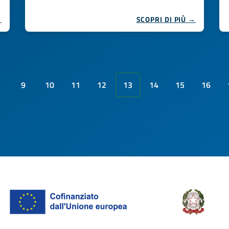
→
SCOPRI DI PIÙ →
9
10
11
12
13
14
15
16