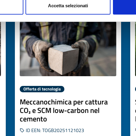
Accetta selezionati
Scade il
21 novembre 2026
Offerta di tecnologia
Meccanochimica per cattura
CO₂ e SCM low-carbon nel
cemento
ID EEN: TOGB20251121023