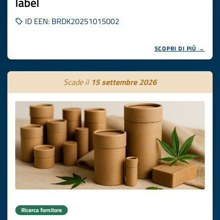
label
ID EEN: BRDK20251015002
SCOPRI DI PIÙ →
Scade il
15 settembre 2026
Ricerca fornitore