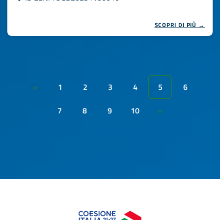
SCOPRI DI PIÙ →
1
2
3
4
5
6
«
7
8
9
10
»