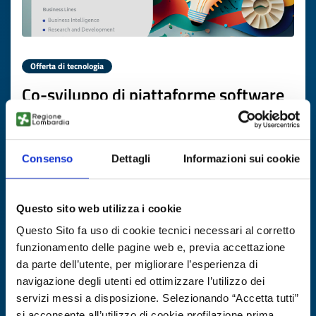
Offerta di tecnologia
Co-sviluppo di piattaforme software
AI-based con partner europei
ID EEN: TOCO20251106017
Consenso
Dettagli
Informazioni sui cookie
SCOPRI DI PIÙ →
Questo sito web utilizza i cookie
Scade il
22 dicembre 2026
Questo Sito fa uso di cookie tecnici necessari al corretto
funzionamento delle pagine web e, previa accettazione
da parte dell’utente, per migliorare l’esperienza di
navigazione degli utenti ed ottimizzare l’utilizzo dei
servizi messi a disposizione. Selezionando “Accetta tutti”
si acconsente all’utilizzo di cookie profilazione prima