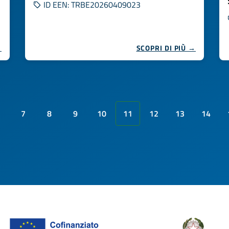
ID EEN: TRBE20260409023
→
SCOPRI DI PIÙ →
7
8
9
10
11
12
13
14