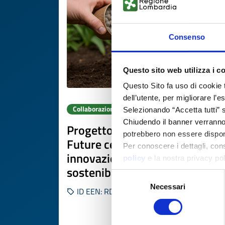
Consenso
Questo sito web utilizza i c
Questo Sito fa uso di cookie 
dell’utente, per migliorare l’
Collaborazione a progetto di ricerca e sviluppo
Selezionando “Accetta tutti” s
Chiudendo il banner verranno u
Progetto olandese Farm of the
potrebbero non essere disponi
Future cerca PMI europee per
Per conoscere i dettagli, con
innovazioni in agricoltura
policy
e la nostra privacy po
sostenibile
Selezione
Necessari
del
ID EEN: RDRNL20260421007
consenso
SCOPRI DI PIÙ 