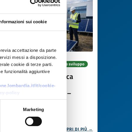
Informazioni sui cookie
previa accettazione da parte
 servizi messi a disposizione.
Collaborazione a progetto di ricerca e sviluppo
rale cookie di terze parti.
e funzionalità aggiuntive
Università tedesca cerca
partner per materiali
e.lombardia.it/it/cookie-
sostenibili nell'edilizia –
cy-policy
Horizon Europe CL6
Marketing
ID EEN: RDRDE20260408023
SCOPRI DI PIÙ →