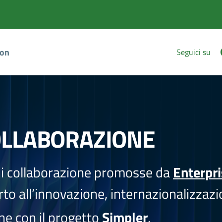
ion
Seguici su
OLLABORAZIONE
i collaborazione promosse da
Enterpr
to all’innovazione, internazionalizzazi
one con il progetto
Simpler
.