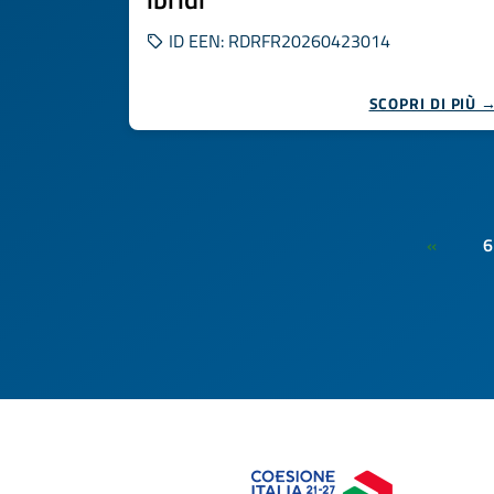
ID EEN: RDRFR20260423014
SCOPRI DI PIÙ 
6
«