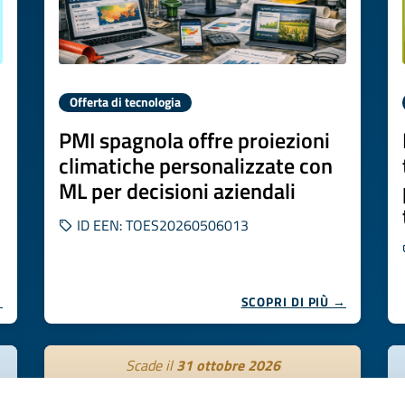
Offerta di tecnologia
PMI spagnola offre proiezioni
climatiche personalizzate con
ML per decisioni aziendali
ID EEN: TOES20260506013
→
SCOPRI DI PIÙ →
Scade il
31 ottobre 2026