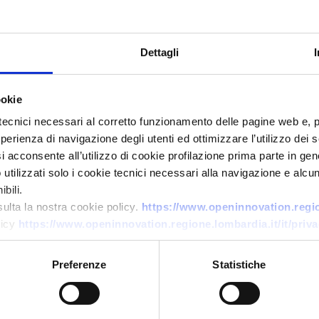
Dettagli
ookie
tecnici necessari al corretto funzionamento delle pagine web e, 
esperienza di navigazione degli utenti ed ottimizzare l’utilizzo dei
Collaborazione a progetto di ricerca e sviluppo
i acconsente all’utilizzo di cookie profilazione prima parte in gene
tilizzati solo i cookie tecnici necessari alla navigazione e alcun
PMI cipriota di digital health
bili.
cerca partner R&S per IA,
sulta la nostra cookie policy.
https://www.openinnovation.region
interoperabilità EHR e dati
licy
https://www.openinnovation.regione.lombardia.it/it/priva
sanitari
Preferenze
Statistiche
ID EEN: RDRCY20260416006
→
SCOPRI DI PIÙ →