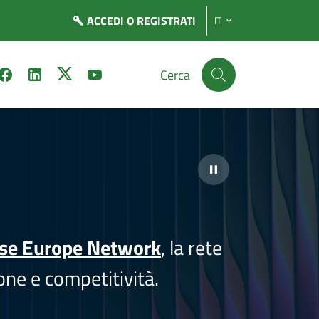
ACCEDI
O REGISTRATI
IT
Cerca
ise Europe Network
, la rete
one e competitività.