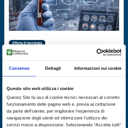
Offerta di tecnologia
Biomarcatori ematici per diagnosi
rapida di malattie
neuroimmunologiche
Consenso
Dettagli
Informazioni sui cookie
ID EEN: TODE20251118012
Questo sito web utilizza i cookie
SCOPRI DI PIÙ →
Questo Sito fa uso di cookie tecnici necessari al corretto
funzionamento delle pagine web e, previa accettazione
da parte dell’utente, per migliorare l’esperienza di
Scade il
17 novembre 2026
navigazione degli utenti ed ottimizzare l’utilizzo dei
servizi messi a disposizione. Selezionando “Accetta tutti”