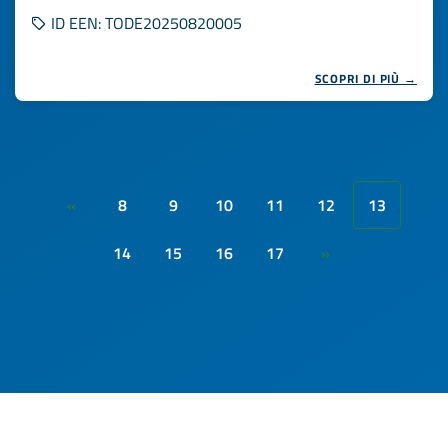
ID EEN: TODE20250820005
SCOPRI DI PIÙ →
8
9
10
11
12
13
«
14
15
16
17
»