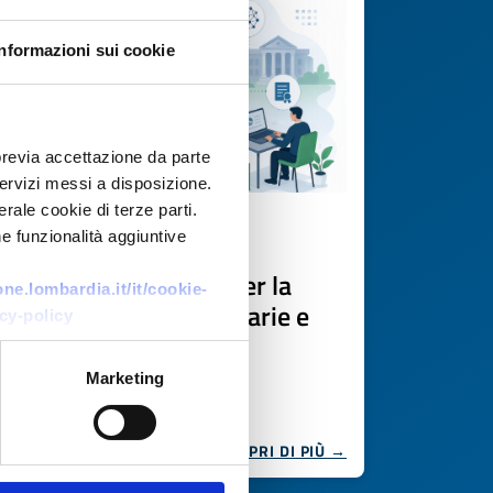
Informazioni sui cookie
previa accettazione da parte
 servizi messi a disposizione.
rale cookie di terze parti.
e funzionalità aggiuntive
Offerta di tecnologia
Piattaforma digitale per la
e.lombardia.it/it/cookie-
gestione tesi universitarie e
cy-policy
validazione EdTech
Marketing
ID EEN: TOGR20260702024
SCOPRI DI PIÙ →