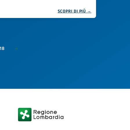
SCOPRI DI PIÙ →
18
»