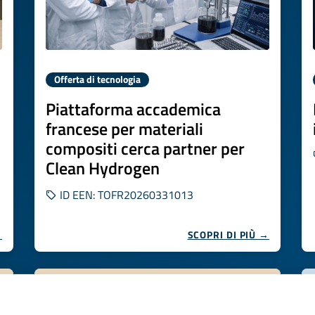
Offerta di tecnologia
Piattaforma accademica
francese per materiali
compositi cerca partner per
Clean Hydrogen
ID EEN: TOFR20260331013
→
SCOPRI DI PIÙ →
Scade il
29 ottobre 2026