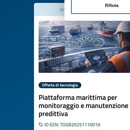
Rifiuta
Scade il
09 gennaio 2027
Offerta di tecnologia
Piattaforma marittima per
monitoraggio e manutenzione
predittiva
ID EEN: TOGB20251110019