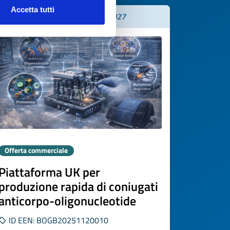
Accetta tutti
Scade il
25 febbraio 2027
Offerta commerciale
Piattaforma UK per
produzione rapida di coniugati
anticorpo-oligonucleotide
ID EEN: BOGB20251120010