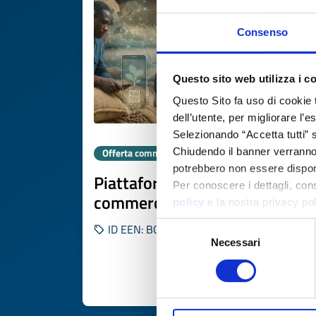
Consenso
Questo sito web utilizza i c
Questo Sito fa uso di cookie 
dell’utente, per migliorare l’
Selezionando “Accetta tutti” s
Chiudendo il banner verranno u
Offerta commerciale
potrebbero non essere disponi
Piattaforma digitale per
Per conoscere i dettagli, con
commercio equo
policy
e la nostra privacy po
Selezione
ID EEN: BOGB20250827024
Necessari
del
consenso
SCOPRI DI PIÙ 