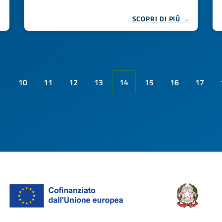
→
SCOPRI DI PIÙ →
10
11
12
13
14
15
16
17