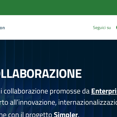
ion
Seguici su
OLLABORAZIONE
i collaborazione promosse da
Enterpr
to all’innovazione, internazionalizzazi
one con il progetto
Simpler
.