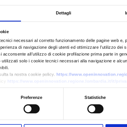
Dettagli
ookie
tecnici necessari al corretto funzionamento delle pagine web e, 
esperienza di navigazione degli utenti ed ottimizzare l’utilizzo dei
i acconsente all’utilizzo di cookie profilazione prima parte in gene
tilizzati solo i cookie tecnici necessari alla navigazione e alcun
Offerta di tecnologia
bili.
Piattaforma digitale per hub
sulta la nostra cookie policy.
https://www.openinnovation.region
energetici
licy
https://www.openinnovation.regione.lombardia.it/it/priva
ID EEN: TOES20250805017
Preferenze
Statistiche
→
SCOPRI DI PIÙ →