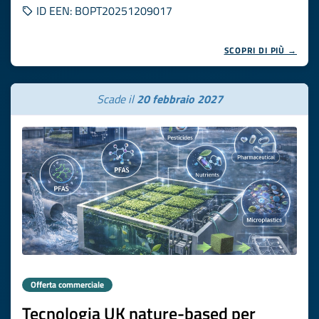
ID EEN: BOPT20251209017
SCOPRI DI PIÙ →
Scade il
20 febbraio 2027
Offerta commerciale
Tecnologia UK nature-based per