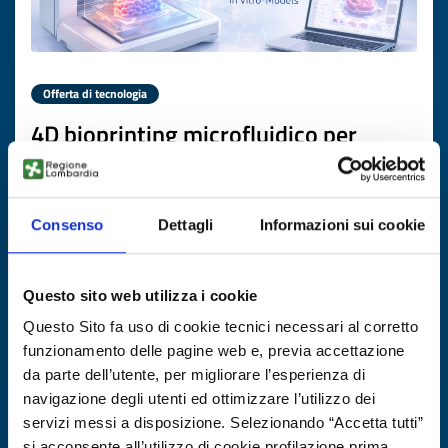
Offerta di tecnologia
4D bioprinting microfluidico per
biomateriali a bassa viscosità e
costrutti complessi
Consenso
Dettagli
Informazioni sui cookie
ID EEN: TOGB20251203026
SCOPRI DI PIÙ →
Questo sito web utilizza i cookie
Questo Sito fa uso di cookie tecnici necessari al corretto
Scade il
05 febbraio 2027
funzionamento delle pagine web e, previa accettazione
da parte dell’utente, per migliorare l’esperienza di
navigazione degli utenti ed ottimizzare l’utilizzo dei
servizi messi a disposizione. Selezionando “Accetta tutti”
si acconsente all’utilizzo di cookie profilazione prima