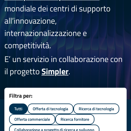
mondiale dei centri di supporto
all’innovazione,
internazionalizzazione e
competitività.
E’ un servizio in collaborazione con
il progetto
Simpler
.
Filtra per:
Tutti
Offerta di tecnologia
Ricerca di tecnologia
Offerta commerciale
Ricerca fornitore
Collaborazione a progetto di ricerca e sviluppo