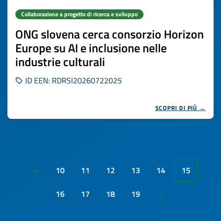
Collaborazione a progetto di ricerca e sviluppo
ONG slovena cerca consorzio Horizon
Europe su AI e inclusione nelle
industrie culturali
ID EEN: RDRSI20260722025
SCOPRI DI PIÙ →
10
11
12
13
14
15
«
16
17
18
19
»