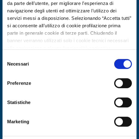
da parte dell’utente, per migliorare l’esperienza di
navigazione degli utenti ed ottimizzare l’utilizzo dei
servizi messi a disposizione. Selezionando “Accetta tutti”
si acconsente all’utilizzo di cookie profilazione prima
parte in generale cookie di terze parti. Chiudendo il
banner verranno utilizzati solo i cookie tecnici necessari
alla navigazione e alcune funzionalità aggiuntive
potrebbero non essere disponibili.
Selezione
Offerta di tecnologia
Per conoscere i dettagli, consulta la nostra cookie policy.
Necessari
del
PMI austriaca offre in licenza
https://www.openinnovation.regione.lombardia.it/it/co
consenso
okie-policy
e la nostra privacy policy
tecnologia brevettata per ombrelloni
Preferenze
https://www.openinnovation.regione.lombardia.it/it/pr
bionici leggeri e sostenibili
ivacy-policy
ID EEN: TOAT20260422013
Statistiche
SCOPRI DI PIÙ →
Marketing