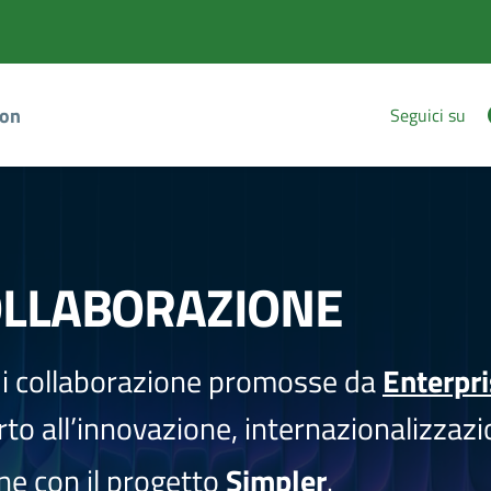
ion
Seguici su
OLLABORAZIONE
i collaborazione promosse da
Enterpr
to all’innovazione, internazionalizzazi
one con il progetto
Simpler
.