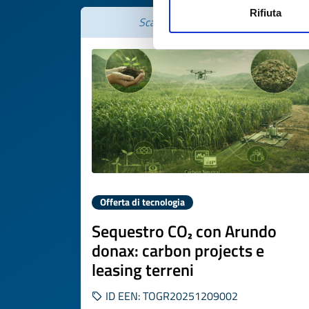
Rifiuta
Scade il
09 dicembre 2026
Offerta di tecnologia
Sequestro CO₂ con Arundo
donax: carbon projects e
leasing terreni
ID EEN: TOGR20251209002