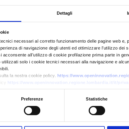
Dettagli
ookie
tecnici necessari al corretto funzionamento delle pagine web e, 
esperienza di navigazione degli utenti ed ottimizzare l’utilizzo dei
Offerta di tecnologia
i acconsente all’utilizzo di cookie profilazione prima parte in gene
tilizzati solo i cookie tecnici necessari alla navigazione e alcun
Biopsia liquida per analisi della
bili.
microvascolarizzazione
sulta la nostra cookie policy.
https://www.openinnovation.region
licy
https://www.openinnovation.regione.lombardia.it/it/priva
ID EEN: TOGB20251112017
Preferenze
Statistiche
→
SCOPRI DI PIÙ →