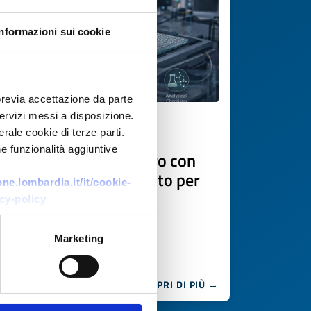
Informazioni sui cookie
previa accettazione da parte
 servizi messi a disposizione.
Offerta di tecnologia
rale cookie di terze parti.
e funzionalità aggiuntive
Substrati SERS su vetro con
nanoparticelle d’argento per
e.lombardia.it/it/cookie-
rilevazione Raman
cy-policy
ultrasensibile
Marketing
ID EEN: TODE20251210005
SCOPRI DI PIÙ →