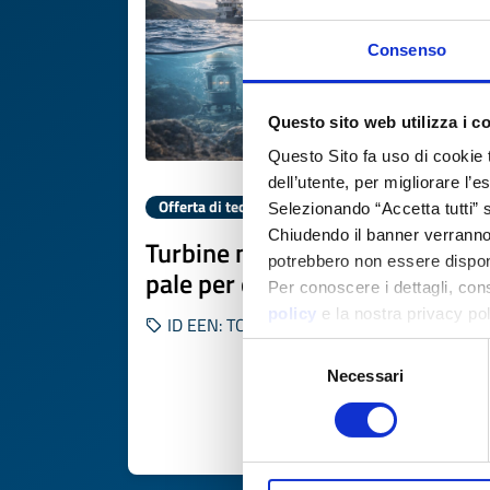
Consenso
Questo sito web utilizza i c
Questo Sito fa uso di cookie 
dell’utente, per migliorare l’
Offerta di tecnologia
Selezionando “Accetta tutti” s
Chiudendo il banner verranno u
Turbine mareomotrici senza
potrebbero non essere disponi
pale per energia continua
Per conoscere i dettagli, con
policy
e la nostra privacy po
ID EEN: TOGB20251118014
Selezione
Necessari
del
consenso
SCOPRI DI PIÙ 