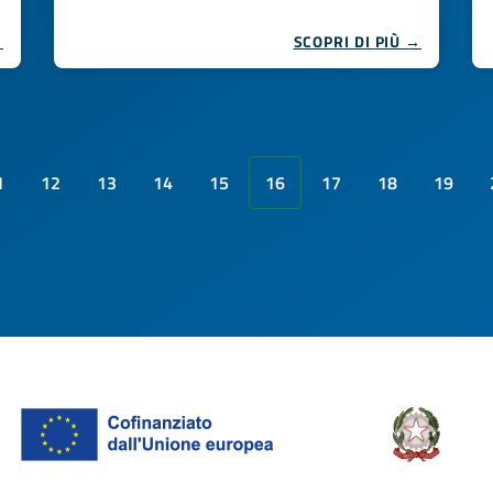
→
SCOPRI DI PIÙ →
1
12
13
14
15
16
17
18
19