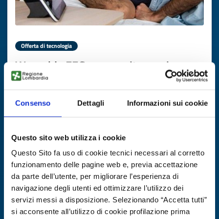
Offerta di tecnologia
Wearable EEG per monitoraggio
remoto di lunga durata
ID EEN: TOCH20260121002
Consenso
Dettagli
Informazioni sui cookie
SCOPRI DI PIÙ →
Questo sito web utilizza i cookie
Questo Sito fa uso di cookie tecnici necessari al corretto
Scade il
19 febbraio 2027
funzionamento delle pagine web e, previa accettazione
da parte dell’utente, per migliorare l’esperienza di
navigazione degli utenti ed ottimizzare l’utilizzo dei
servizi messi a disposizione. Selezionando “Accetta tutti”
si acconsente all’utilizzo di cookie profilazione prima