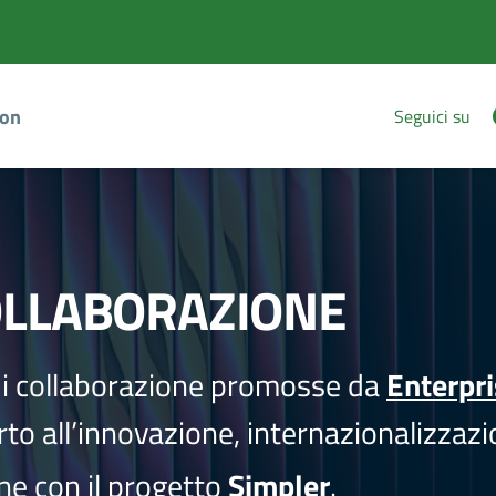
ion
Seguici su
OLLABORAZIONE
i collaborazione promosse da
Enterpr
to all’innovazione, internazionalizzazi
one con il progetto
Simpler
.