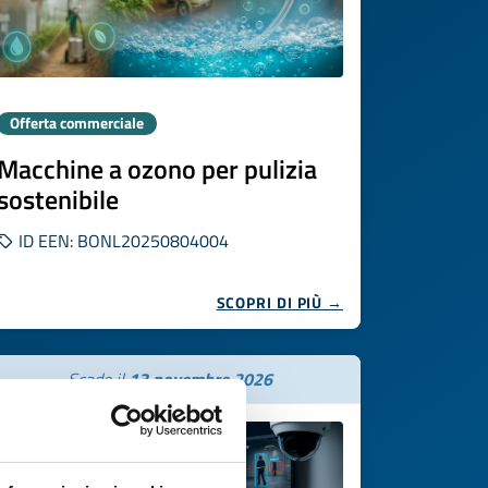
Offerta commerciale
Macchine a ozono per pulizia
sostenibile
ID EEN: BONL20250804004
SCOPRI DI PIÙ →
Scade il
13 novembre 2026