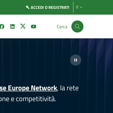
ACCEDI
O REGISTRATI
IT
Cerca
ise Europe Network
, la rete
one e competitività.