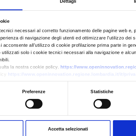
Dettagli
ookie
tecnici necessari al corretto funzionamento delle pagine web e, 
esperienza di navigazione degli utenti ed ottimizzare l’utilizzo dei
i acconsente all’utilizzo di cookie profilazione prima parte in gene
Offerta commerciale
tilizzati solo i cookie tecnici necessari alla navigazione e alcun
Componenti in multistrato
bili.
sulta la nostra cookie policy.
https://www.openinnovation.region
curvato e stampi per
licy
https://www.openinnovation.regione.lombardia.it/it/priva
mulo
sedie/poltrone
ID EEN: BOPL20251023008
Preferenze
Statistiche
→
SCOPRI DI PIÙ →
Scade il
17 novembre 2026
Accetta selezionati