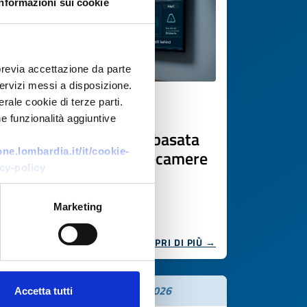
Informazioni sui cookie
previa accettazione da parte
 servizi messi a disposizione.
rale cookie di terze parti.
Offerta commerciale
e funzionalità aggiuntive
Sicurezza intelligente basata
e.lombardia.it/it/cookie-
su IA e imaging — telecamere
cy-policy
IP / NVR / VMS
ID EEN: BOTW20251020014
Marketing
SCOPRI DI PIÙ →
Scade il
19 novembre 2026
Accetta tutti