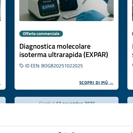
Offerta commerciale
Diagnostica molecolare
isoterma ultrarapida (EXPAR)
ID EEN: BOGB20251022025
→
SCOPRI DI PIÙ →
Scade il
13 novembre 2026