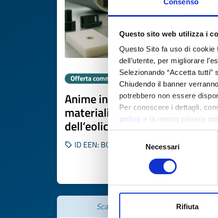
Consenso
Questo sito web utilizza i c
Questo Sito fa uso di cookie 
dell’utente, per migliorare l’
Selezionando “Accetta tutti” s
Offerta commerciale
Chiudendo il banner verranno u
Anime in schiuma PET/PE e
potrebbero non essere disponi
Per conoscere i dettagli, con
materiali plastici per OEM
policy
e la nostra privacy po
dell’eolico/fotovoltaico/accu
Selezione
ID EEN: BOPL20251024010
Necessari
del
consenso
SCOPRI DI PIÙ 
Scade il
17 novembre 2026
Rifiuta