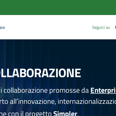
ion
Seguici su
OLLABORAZIONE
i collaborazione promosse da
Enterpr
to all’innovazione, internazionalizzazi
one con il progetto
Simpler
.