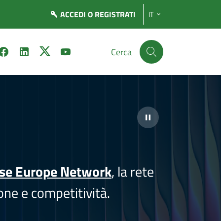
ACCEDI
O REGISTRATI
IT
Cerca
ise Europe Network
, la rete
one e competitività.