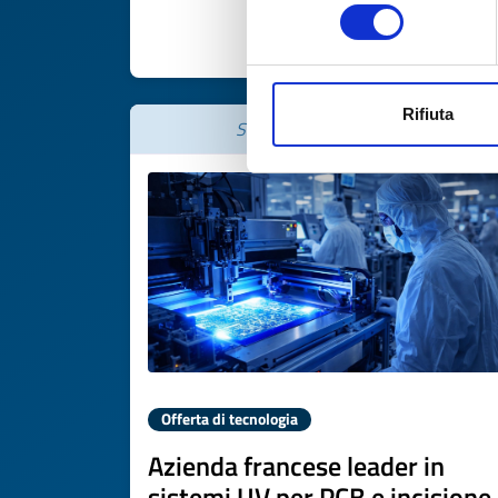
consenso
SCOPRI DI PIÙ 
Rifiuta
Scade il
13 marzo 2027
Offerta di tecnologia
Azienda francese leader in
sistemi UV per PCB e incisione