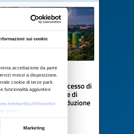
Informazioni sui cookie
previa accettazione da parte
Offerta di tecnologia
 servizi messi a disposizione.
rale cookie di terze parti.
PMI francese offre processo di
e funzionalità aggiuntive
gassificazione a vapore di
rifiuti organici per produzione
e.lombardia.it/it/cookie-
H2
cy-policy
ID EEN: TOFR20260130020
Marketing