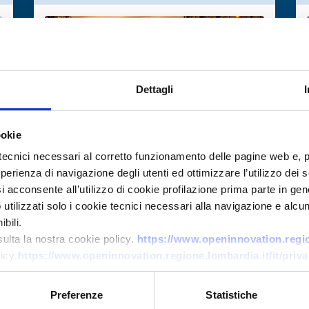
Dettagli
ookie
tecnici necessari al corretto funzionamento delle pagine web e, 
Offerta di tecnologia
esperienza di navigazione degli utenti ed ottimizzare l’utilizzo dei
i acconsente all’utilizzo di cookie profilazione prima parte in gene
e
Azienda deep-tech greca
tilizzati solo i cookie tecnici necessari alla navigazione e alcun
sviluppatrice di soluzioni per
bili.
mobilità autonoma e edge-AI
sulta la nostra cookie policy.
https://www.openinnovation.region
cerca partner per deployment
licy
https://www.openinnovation.regione.lombardia.it/it/priva
e cooperazione R&D
Preferenze
Statistiche
ID EEN: TOGR20260302013