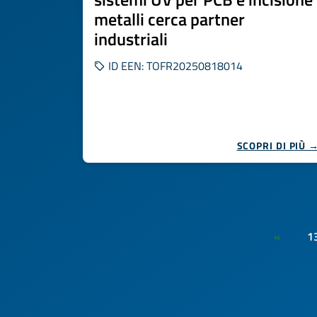
metalli cerca partner
industriali
ID EEN: TOFR20250818014
SCOPRI DI PIÙ 
1
«