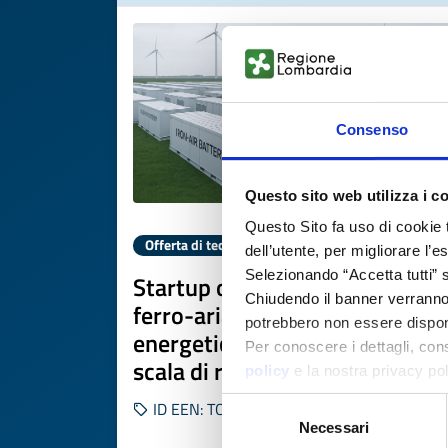
Consenso
Questo sito web utilizza i c
Questo Sito fa uso di cookie 
Offerta di tecnologia
dell’utente, per migliorare l’
Selezionando “Accetta tutti” s
Startup olandese offre batteri
Chiudendo il banner verranno u
ferro-aria per stoccaggio
potrebbero non essere disponi
energetico di lunga durata a
Per conoscere i dettagli, con
scala di rete
policy
e la nostra privacy po
Selezione
ID EEN: TONL20260203010
Necessari
del