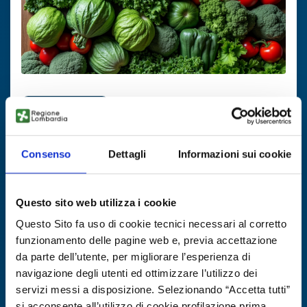
Offerta di tecnologia
Startup tedesca cerca partner
irlandesi per validare sensore IoT per
Consenso
Dettagli
Informazioni sui cookie
gestione azoto
ID EEN: TODE20260701016
Questo sito web utilizza i cookie
Questo Sito fa uso di cookie tecnici necessari al corretto
SCOPRI DI PIÙ →
funzionamento delle pagine web e, previa accettazione
da parte dell’utente, per migliorare l’esperienza di
navigazione degli utenti ed ottimizzare l’utilizzo dei
Scade il
21 agosto 2026
servizi messi a disposizione. Selezionando “Accetta tutti”
si acconsente all’utilizzo di cookie profilazione prima