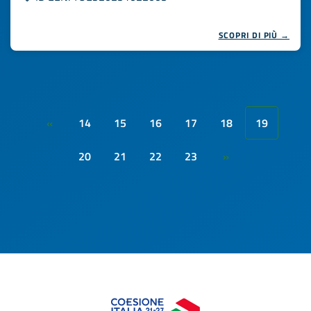
SCOPRI DI PIÙ →
14
15
16
17
18
19
«
20
21
22
23
»